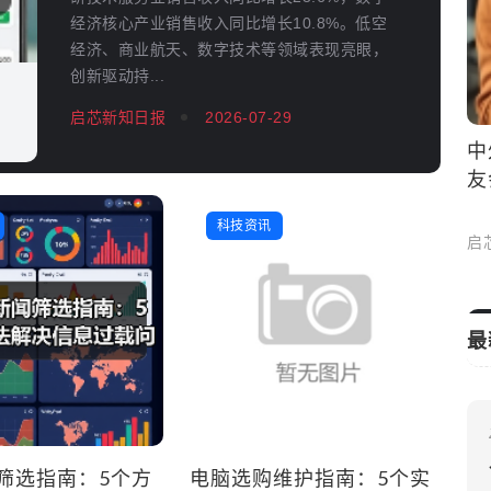
经济核心产业销售收入同比增长10.8%。低空
经济、商业航天、数字技术等领域表现亮眼，
创新驱动持...
启芯新知日报
2026-07-29
中外嘉宾齐聚“国际中文日”暨全球中文诗
友会
科技资讯
启芯新知日报
2026-05-10
最
筛选指南：5个方
电脑选购维护指南：5个实