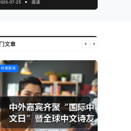
2026-07-25
阅读
门文章
“实”字上下功夫 一体推进学查改（树立
一站式奢侈
时事新闻
科技资讯
践行正确政绩观）
芯新知日报
2026-04-27
启芯新知日报