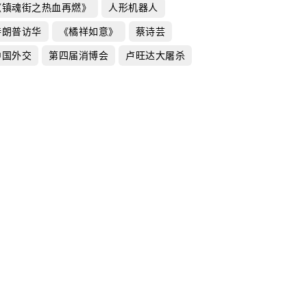
《镇魂街之热血再燃》
人形机器人
特朗普访华
《橘祥如意》
蔡诗芸
中国外交
第四届消博会
卢旺达大屠杀