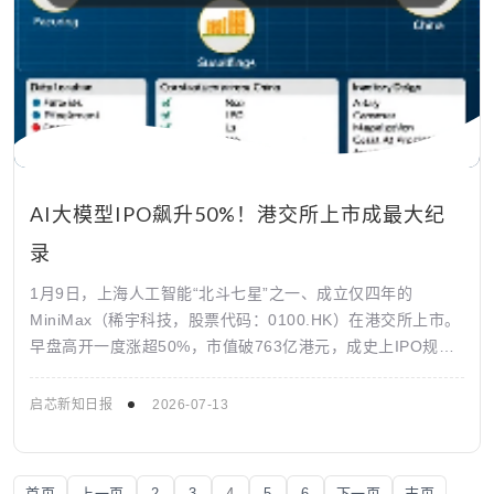
AI大模型IPO飙升50%！港交所上市成最大纪
录
1月9日，上海人工智能“北斗七星”之一、成立仅四年的
MiniMax（稀宇科技，股票代码：0100.HK）在港交所上市。
早盘高开一度涨超50%，市值破763亿港元，成史上IPO规模
最大的AI大模型公...
启芯新知日报
2026-07-13
首页
上一页
2
3
4
5
6
下一页
末页