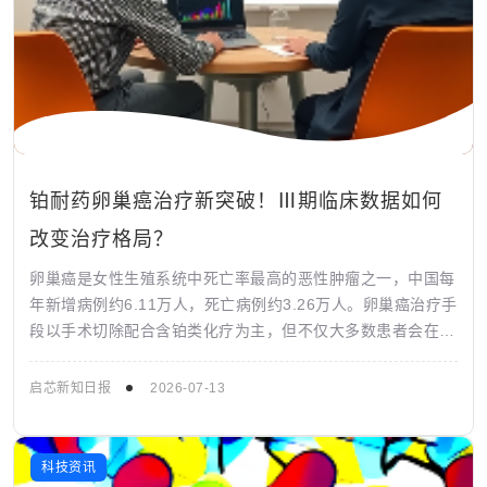
铂耐药卵巢癌治疗新突破！Ⅲ期临床数据如何
改变治疗格局？
卵巢癌是女性生殖系统中死亡率最高的恶性肿瘤之一，中国每
年新增病例约6.11万人，死亡病例约3.26万人。卵巢癌治疗手
段以手术切除配合含铂类化疗为主，但不仅大多数患者会在初
次治疗后出现复发，相当一部...
启芯新知日报
2026-07-13
科技资讯