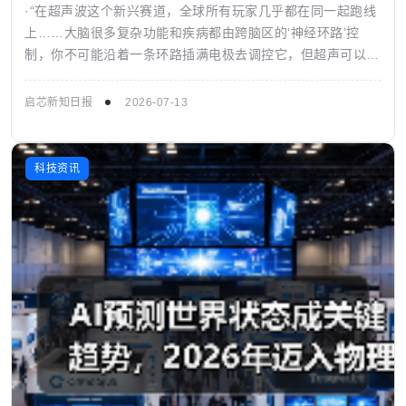
·“在超声波这个新兴赛道，全球所有玩家几乎都在同一起跑线
上……大脑很多复杂功能和疾病都由跨脑区的‘神经环路’控
制，你不可能沿着一条环路插满电极去调控它，但超声可以做
到。” 2026年伊始，前脑虎科...
启芯新知日报
2026-07-13
科技资讯