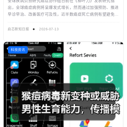
全球疾病负担研究癌症协作组日前在《柳叶刀》发表研究指
出，全球癌症病例将呈爆发式增长，然而通过加强预防、推进
早诊早治、改善医疗可及性，近半数癌症死亡病例有望避免。
图片来源：Shutterstock...
启芯新知日报
2026-07-13
科技资讯