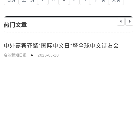
热门文章
中外嘉宾齐聚“国际中文日”暨全球中文诗友会
时事新闻
启芯新知日报
2026-05-10