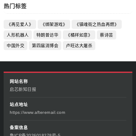
热门标签
《再见爱人》
《绑架游戏》
《镇魂街之热血再燃》
人形机器人
特朗普访华
《橘祥如意》
蔡诗芸
中国外交
第四届消博会
卢旺达大屠杀
网站名称
启芯新知日报
站点地址
https://www.afteremail.com
备案信息
鲁ICP备2026018278号-5