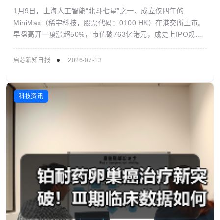
1月9日，上海人工智能“北斗七星”之一、成立仅四年的
MiniMax（稀宇科技，股票代码：0100.HK）在港交所上市。
早盘高开一度涨超50%，市值破763亿港元，成史上IPO规模
最大的AI大模型公...
启芯新知日报
2026-07-13
科技资讯