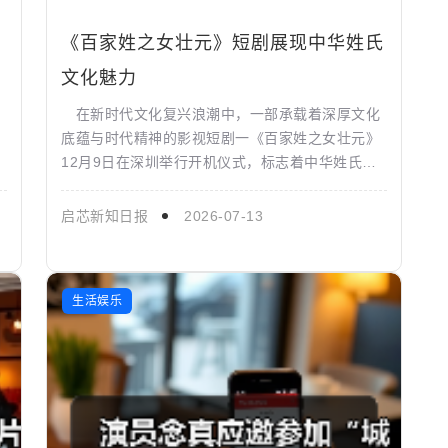
误
《百家姓之女壮元》短剧展现中华姓氏
文化魅力
在新时代文化复兴浪潮中，一部承载着深厚文化
底蕴与时代精神的影视短剧一《百家姓之女壮元》
12月9日在深圳举行开机仪式，标志着中华姓氏文
化在现代传播媒介中的全新探索。 该剧由新锐
导演左皓然执导，...
启芯新知日报
2026-07-13
生活娱乐