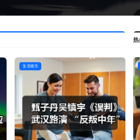
热
在
时事新闻
生活娱乐
和
启
”