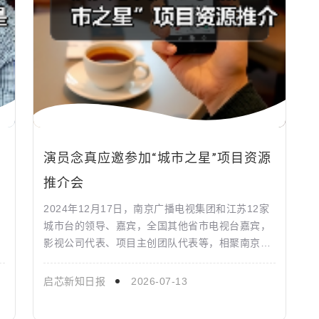
演员念真应邀参加“城市之星”项目资源
推介会
2024年12月17日，南京广播电视集团和江苏12家
片
城市台的领导、嘉宾，全国其他省市电视台嘉宾，
影视公司代表、项目主创团队代表等，相聚南京国
际青年会议酒店，举行江苏城市联合公司“城市之
星”项目资源...
启芯新知日报
2026-07-13