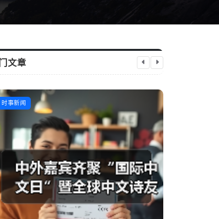
门文章
“实”字上下功夫 一体推进学查改（树立
一站式奢侈
时事新闻
科技资讯
践行正确政绩观）
芯新知日报
2026-04-27
启芯新知日报