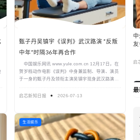
中外嘉宾齐聚“国际中文日”暨全球中文诗
化
甄子丹吴镇宇《误判》武汉路演 “反叛
友会
中年”时隔36年再合作
启芯新知日报
2026-05-10
中国娱乐网讯 www.yule.com.cn 12月17日，在
映
贺岁档动作电影《误判》中身兼监制、导演、演员
于一身的甄子丹及领衔主演吴镇宇现身武汉路演，
与观众们进行热情交流。值得一提的是，此次
最
《误...
启芯新知日报
2026-07-13
生活娱乐