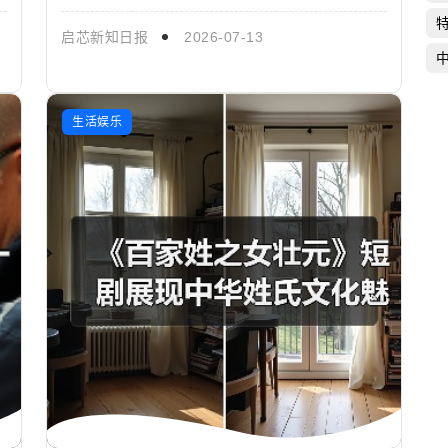
悬疑刑侦剧《剥茧》已于日前正式杀青！该剧主要
讲述了法医齐思哲（罗...
启芯新知日报
2026-07-13
生活娱乐