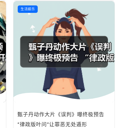
生活娱乐
甄子丹动作大片《误判》曝终极预告
“律政版叶问”让罪恶无处遁形