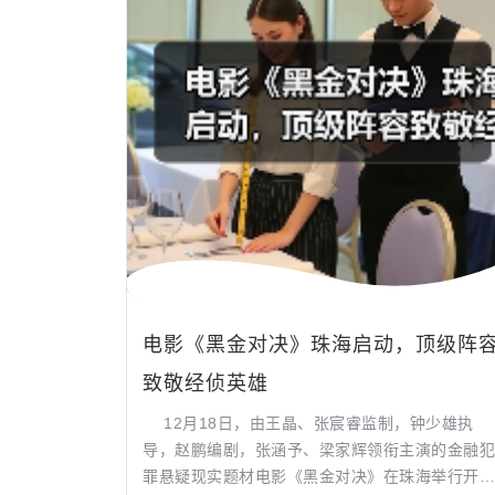
电影《黑金对决》珠海启动，顶级阵
致敬经侦英雄
12月18日，由王晶、张宸睿监制，钟少雄执
导，赵鹏编剧，张涵予、梁家辉领衔主演的金融犯
罪悬疑现实题材电影《黑金对决》在珠海举行开机