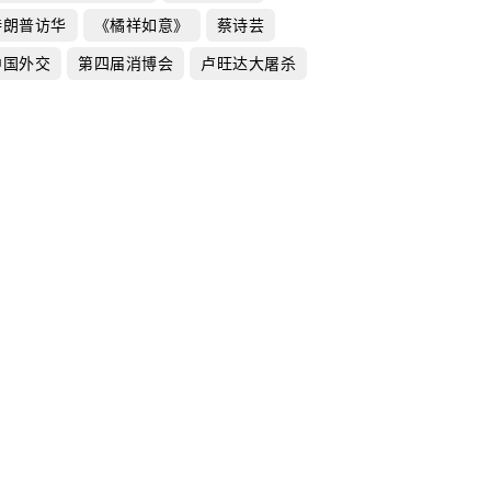
特朗普访华
《橘祥如意》
蔡诗芸
中国外交
第四届消博会
卢旺达大屠杀