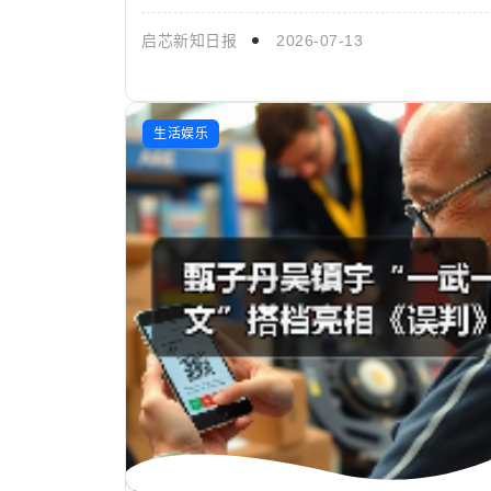
发布会。当日，中国检察出版社副总编安斌，中国
检察出版社音像中心...
启芯新知日报
2026-07-13
生活娱乐