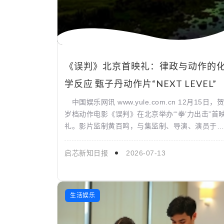
启芯新知日报
2026-04-28
《误判》北京首映礼：律政与动作的
学反应 甄子丹动作片“NEXT LEVEL”
中国娱乐网讯 www.yule.com.cn 12月15日，贺
岁档动作电影《误判》在北京举办“‘拳’力出击”首
礼。影片监制黄百鸣，与集监制、导演、演员于一
身的甄子丹，编剧黄子桓、领衔主演张智霖...
启芯新知日报
2026-07-13
生活娱乐