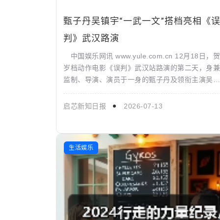
甄子丹吴镇宇“一武一文”搭档亮相《
判》武汉路演
中国娱乐网讯 www.yule.com.cn 12月18日，贺
岁档动作电影《误判》武汉站路演的第二天，身兼
监制、导演、演员于一身的甄子丹及领衔主演吴镇
宇现身多家影城，与观众们进行热情交流。观众
给...
启芯新知日报
2026-07-13
生活娱乐