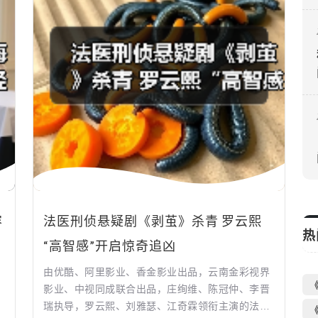
容
法医刑侦悬疑剧《剥茧》杀青 罗云熙
热
“高智感”开启惊奇追凶
由优酷、阿里影业、香金影业出品，云南金彩视界
影业、中视同成联合出品，庄绚维、陈冠仲、李晋
瑞执导，罗云熙、刘雅瑟、江奇霖领衔主演的法医