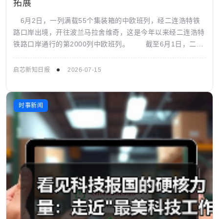
拓展
6月2日，一列满载55个集装箱的中欧班列，经二连浩特铁
路口岸出境，开往波兰马拉舍维奇，这是今年以来经二连浩特
铁路口岸通行的第2000列中欧班列。 截至6月1日，二连
浩特铁路口岸中欧班列运送货...
启芯新知日报
2026-07-15
时事新闻