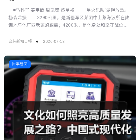
■马科军 姜宇倩 周凯威 蔡星祁 “星火乐队”湖畔放歌。
杨森龙摄 3290公里，是新疆军区某团中士蔡海波所在驻
训地与他广西老家的距离；4200米，是他身处和坚守战位的
海拔。 边关很远...
启芯新知日报
2026-07-13
时事新闻