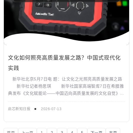
文化如何照亮高质量发展之路？中国式现代化
实践
新华社北京5月7日电 题：让文化之光照亮高质量发展之路
新华社记者杨思琪 新华社国家高端智库7日在希腊雅
典发布《文化赋能论——中国迈向高质量发展的文化自觉》智
库报告，深刻阐明中国高扬推动...
启芯新知日报
2026-07-13
首页
上一页
1
2
3
4
5
下一页
末页