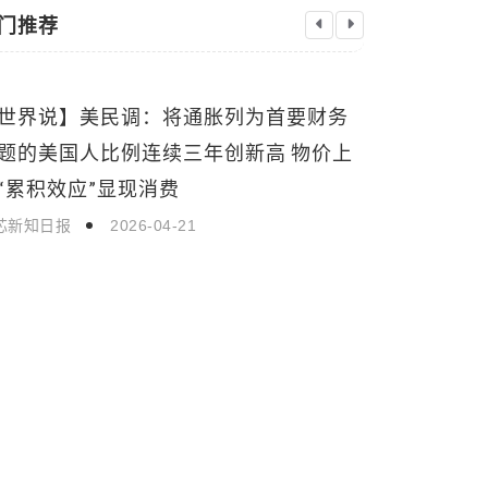
门推荐
世界说】美民调：将通胀列为首要财务
美国政治分
国际新闻
国际新闻
题的美国人比例连续三年创新高 物价上
启芯新知日报
“累积效应”显现消费
芯新知日报
2026-04-21