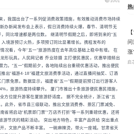
1001
热
以来，我国出台了一系列促消费政策措施，有效推动消费市场持续
新办新闻发布会上表示，假日消费持续火爆，春节、清明节无
为
（奋斗者的新时代）中国青年建设者为改
【
国际新闻
平，同比增速都是两位数。 继清明节假期之后，即将到来的“五
善斯里兰卡社会经济发展奋斗海外
问
、入境游预订火热，多项预订同比显著增长。携程发布的
订情况看，今年“五一”旅游热度在去年高位基础上稳中有增。 在
涨
启芯新知日报
2026-04-21
的龙形玩具。人民网记者 乔业琼摄 主打便民惠民，优惠举措频出
启
潜力。“五一”假期前夕，各地陆续出台重磅优惠活动，推出便民
推出“福游4·18”福建文旅消费季活动，通过直播间抽奖、订酒
区门票免票。数据显示，福建省“五一”假期提前预订出行游客人
4.44%，旅游热度持续攀升。 厦门市推出十条旅游便民惠民措施，
全方位提升游客在厦旅游舒适度。 据不完全统计，浙江省“五
余场。此外，省市县三级联动，推出文旅消费券、景区门票减免、
南省将启动“机票即门票”“万店齐打折”等一系列重磅优惠，还将
旅游节庆的精彩活动。 突出地方特色，丰富产品供给 突出重点
开，文旅产品不断丰富。 一碗麻辣烫，带火一座城。甘肃省天