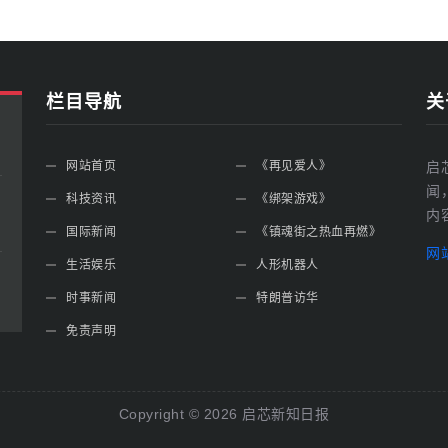
栏目导航
关
网站首页
《再见爱人》
启
闻
科技资讯
《绑架游戏》
内
国际新闻
《镇魂街之热血再燃》
网
生活娱乐
人形机器人
时事新闻
特朗普访华
免责声明
Copyright ©
2026
启芯新知日报