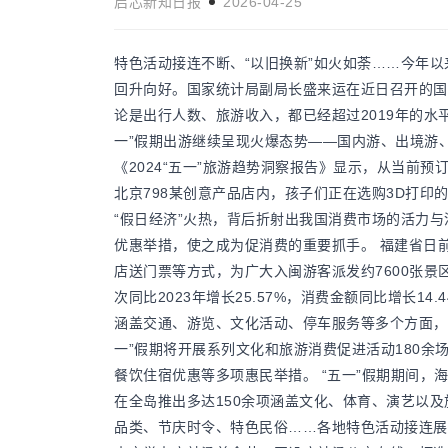
启芯新知日报
2026-04-25
特色活动接连不断、“以旧换新”如火如荼……今年
回升向好。国家统计局副局长盛来运在近日召开的国
中国元首外交的魅力与担当：如何？
国际新闻
论是出行人数、旅游收入，都已经超过2019年的水
何？国际舞台上的温暖力量
一”假期出游继续呈现火爆态势——国内游、出境游
《2024“五一”旅游趋势洞察报告》显示，从当前预
启芯新知日报
2026-07-13
北京798某创意产品店内，孩子们正在选购3D打印
“假日经济”火热，背后折射出我国消费市场的活力与
优惠举措，使之成为促消费的重要抓手。 福建省日前
店送门票等方式，为广大入闽游客派发约7600张景
次同比2023年增长25.57%，消费金额同比增长1
涵盖交通、游览、文化活动、停车服务等多个方面，
一”假期将开展系列文化和旅游消费促进活动180
餐饮住宿优惠等多项惠民举措。 “五一”假期期间，海
在全岛推出多达150余项涵盖文化、体育、演艺以及
品类、节庆时令、特色民俗……各地特色活动接连展