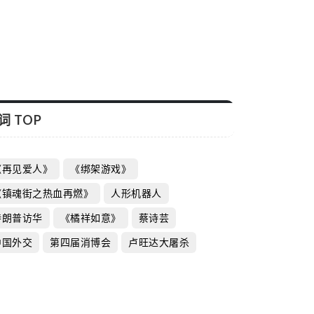
词 TOP
《再见爱人》
《绑架游戏》
《镇魂街之热血再燃》
人形机器人
特朗普访华
《橘祥如意》
蔡诗芸
中国外交
第四届消博会
卢旺达大屠杀