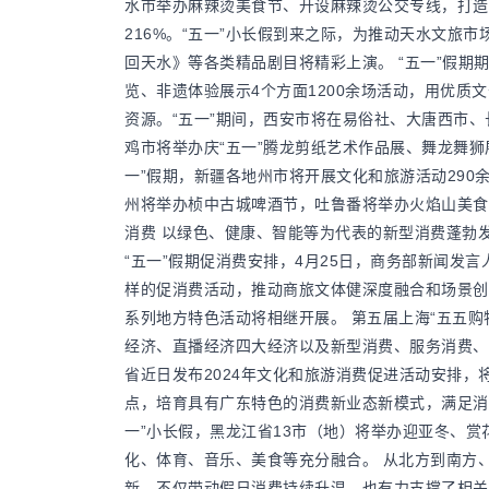
水市举办麻辣烫美食节、开设麻辣烫公交专线，打造
“促消费”密集发
216%。“五一”小长假到来之际，为推动天水文旅
回天水》等各类精品剧目将精彩上演。 “五一”假
览、非遗体验展示4个方面1200余场活动，用优质
资源。“五一”期间，西安市将在易俗社、大唐西市
鸡市将举办庆“五一”腾龙剪纸艺术作品展、舞龙舞狮展
一”假期，新疆各地州市将开展文化和旅游活动290余
州将举办桢中古城啤酒节，吐鲁番将举办火焰山美食
消费 以绿色、健康、智能等为代表的新型消费蓬勃发
“五一”假期促消费安排，4月25日，商务部新闻发
样的促消费活动，推动商旅文体健深度融合和场景创
系列地方特色活动将相继开展。 第五届上海“五五购
经济、直播经济四大经济以及新型消费、服务消费、汽
省近日发布2024年文化和旅游消费促进活动安排
点，培育具有广东特色的消费新业态新模式，满足消
一”小长假，黑龙江省13市（地）将举办迎亚冬、赏
化、体育、音乐、美食等充分融合。 从北方到南方
新，不仅带动假日消费持续升温，也有力支撑了相关