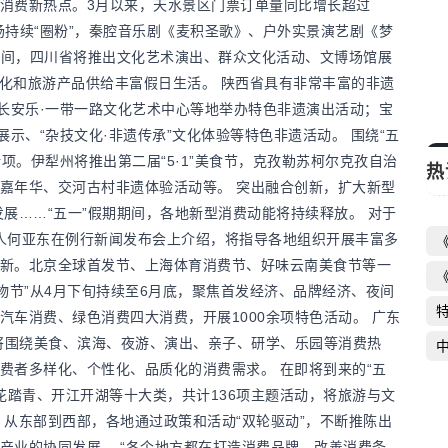
消费新热点。3月以来，天水景区门票订单量同比增长超过
市场持续“圈粉”，秦腔音乐剧《麦积圣歌》、户外实景演艺剧《梦
期期间，四川省将推出文化艺术演出、群众文化活动、文博场馆展
文化和旅游产品供给丰富假日生活。 陕西省具有非常丰富的非遗
、长安乐·一带一路文化艺术中心等地举办特色非遗演出活动；宝
示、“杂技文化·非遗传承”文化体验等特色非遗活动。 围绕“五
项。伊犁州将推出第二届“5·1”美食节，克孜勒苏柯尔克孜自治
热
嘉年华、交河古村非遗体验活动等。 突出融合创新，扩大新型
展……“五一”假期期间，各地新型消费动能将持续释放。 对于
言人何亚东在例行新闻发布会上介绍，将指导各地组织开展丰富多
新。北京全球首发节、上海体育消费节、好味云南美食节等一
物节”从4月下旬持续至6月底，聚焦首发经济、品牌经济、夜间
车消费、绿色消费四大消费，开展1000余项特色活动。 广东
，将围绕美食、滨海、夜游、演出、亲子、研学、乐园等消费热
费者多样化、个性化、品质化的消费需求。 在即将到来的“五
花踏青、开江开湖等十大类，共计136项主题活动，将旅游与文
、从东部到西部，各地通过政策和活动“双轮驱动”，不断推陈出
产业的协同发展。 “各个地方都在打造消费品牌，改善消费条