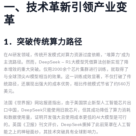
一、
技术革新引领产业变
革
1．
突破传统算力路径
在AI研发领域，传统开发模式对算力资源过度依赖，“堆算力”成为
主流路径。然而，DeepSeek – R1大模型凭借算法创新实现了降
本增效的重大突破。仅用2000余个芯片集群进行训练，就取得了
与全球顶尖AI模型相当的效果。这一训练成效显著，不仅打破了传
统路径，还展现出强大的成本优势，相比传统模式节省了约560万
美元。
法国《世界报》网站报道指出，由于美国禁止新型人工智能芯片出
口中国，DeepSeek只能使用旧款芯片，但其成功降低了算力消耗
和数据使用量，证明开发强大且使用成本更低的AI大模型是可行
的。英国《卫报》刊文评价，DeepSeek撕掉了此前笼罩在人工智
能之上的神秘面纱，其技术突破具有全球影响力。