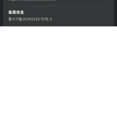
启芯新知日报
2026-07-11
热词 TOP
《再见爱人》
《绑架游戏》
《镇魂街之热血再燃》
人形机器人
特朗普访华
《橘祥如意》
蔡诗芸
中国外交
第四届消博会
卢旺达大屠杀
网站名称
启芯新知日报
站点地址
https://www.afteremail.com