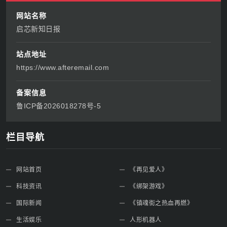
热词 TOP
《再见爱人》
《绑架游戏》
《镇魂街之热血再燃》
人形机器人
特朗普访华
《橘祥如意》
蔡诗芸
中国外交
第四届消博会
卢旺达大屠杀
网站名称