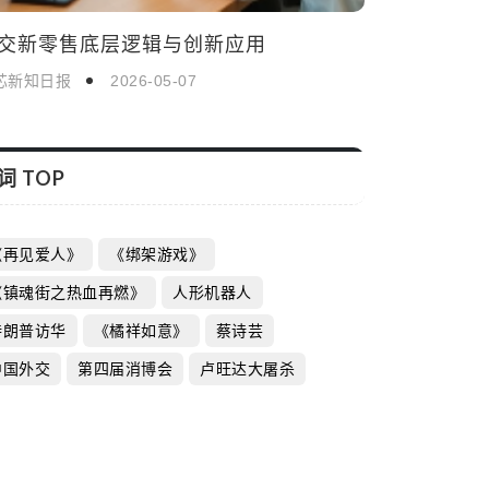
交新零售底层逻辑与创新应用
芯新知日报
2026-05-07
词 TOP
《再见爱人》
《绑架游戏》
《镇魂街之热血再燃》
人形机器人
特朗普访华
《橘祥如意》
蔡诗芸
中国外交
第四届消博会
卢旺达大屠杀