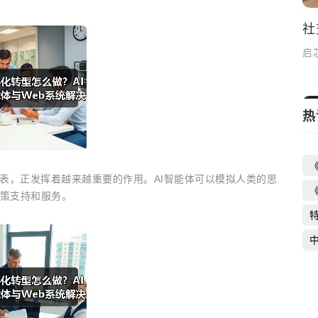
一站式奢侈品租赁回收平台助力商业成功
社
启芯新知日报
2026-05-07
启
热
代表，正发挥着越来越重要的作用。AI智能体可以模拟人类的思
策支持和服务。