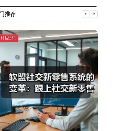
门推荐
敏捷开发×
科技资讯
科技资讯
实践指南
启芯新知日报