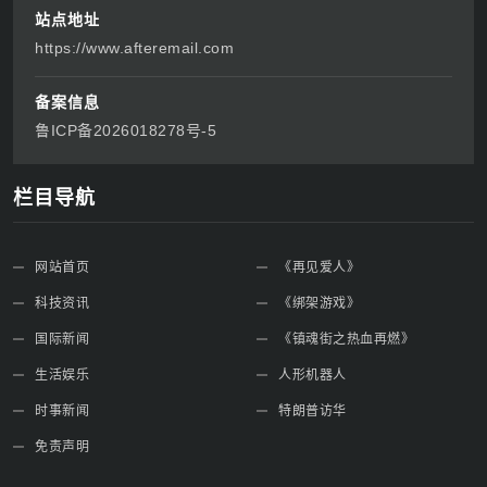
热词 TOP
《再见爱人》
《绑架游戏》
《镇魂街之热血再燃》
人形机器人
特朗普访华
《橘祥如意》
蔡诗芸
中国外交
第四届消博会
卢旺达大屠杀
网站名称
启芯新知日报
站点地址
https://www.afteremail.com