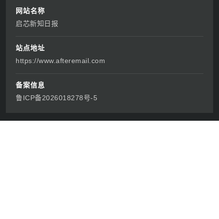
网站名称
启芯新知日报
站点地址
https://www.afteremail.com
备案信息
鲁ICP备2026018278号-5
栏目导航
网站首页
《再见爱人》
科技资讯
《绑架游戏》
国际新闻
《镇魂街之热血再燃》
生活娱乐
人形机器人