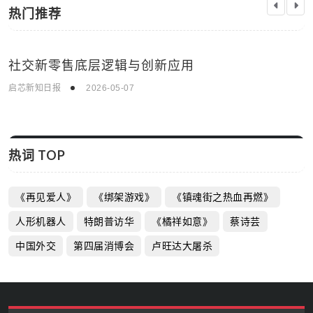
热门推荐
社交新零售底层逻辑与创新应用
科技资讯
启芯新知日报
2026-05-07
热词 TOP
《再见爱人》
《绑架游戏》
《镇魂街之热血再燃》
人形机器人
特朗普访华
《橘祥如意》
蔡诗芸
中国外交
第四届消博会
卢旺达大屠杀