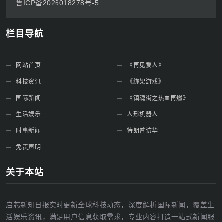
鲁ICP备2026018278号-5
栏目导航
网站首页
《再见爱人》
科技资讯
《绑架游戏》
国际新闻
《镇魂街之热血再燃》
生活娱乐
人形机器人
时事新闻
特朗普访华
免责声明
关于本站
启芯新知日报实时更新全球科技动态，深度解析国际新闻，覆盖生
活娱乐资讯，满足用户信息获取需求，专业内容打造一站式新闻服