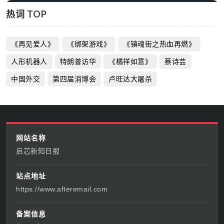
热词 TOP
《再见爱人》
《绑架游戏》
《镇魂街之热血再燃》
人形机器人
特朗普访华
《橘祥如意》
蔡诗芸
中国外交
第四届消博会
卢旺达大屠杀
网站名称
启芯新知日报
站点地址
https://www.afteremail.com
备案信息