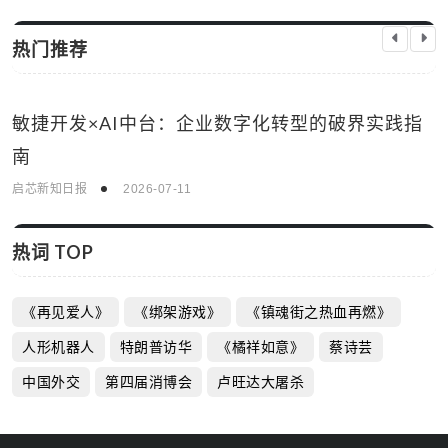
热门推荐
敏捷开发×AI中台：企业数字化转型的破界实践指
科技资讯
南
启芯新知日报
2026-07-11
热词 TOP
《再见爱人》
《绑架游戏》
《镇魂街之热血再燃》
人形机器人
特朗普访华
《橘祥如意》
蔡诗芸
中国外交
第四届消博会
卢旺达大屠杀