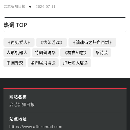
启芯新知日报
2026-07-11
热词 TOP
《再见爱人》
《绑架游戏》
《镇魂街之热血再燃》
人形机器人
特朗普访华
《橘祥如意》
蔡诗芸
中国外交
第四届消博会
卢旺达大屠杀
网站名称
启芯新知日报
站点地址
https://www.afteremail.com