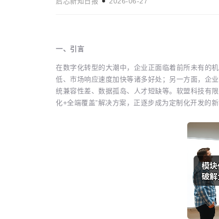
启芯新知日报
2026-06-27
一、引言
码：开启全球化
管理世界
科技资讯
在数字化转型的大潮中，企业正面临着前所未有的机
低、市场响应速度加快等诸多好处；另一方面，企业
启芯新知日报
2026-07-13
统兼容性差、数据孤岛、人才短缺等。软盟科技有限
化+全端覆盖”解决方案，正逐步成为定制化开发的