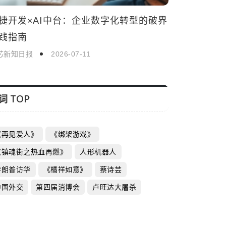
捷开发×AI中台：企业数字化转型的破界
践指南
芯新知日报
2026-07-11
词 TOP
《再见爱人》
《绑架游戏》
《镇魂街之热血再燃》
人形机器人
特朗普访华
《橘祥如意》
蔡诗芸
中国外交
第四届消博会
卢旺达大屠杀