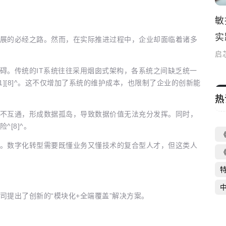
一站式奢侈品租赁回收平台助力商业成功
敏
实
启芯新知日报
2026-05-07
展的必经之路。然而，在实际推进过程中，企业却面临着诸多
启
碍。传统的IT系统往往采用烟囱式架构，各系统之间缺乏统一
][8]^。这不仅增加了系统的维护成本，也限制了企业的创新能
热
不互通，形成数据孤岛，导致数据价值无法充分发挥。同时，
[8]^。
。数字化转型需要既懂业务又懂技术的复合型人才，但这类人
司提出了创新的“模块化+全端覆盖”解决方案。