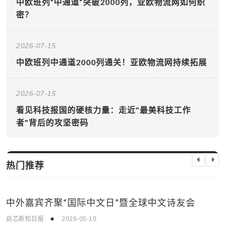
中欧班列“中通道”突破2000列，亚欧物流网如何织
密？
2026-07-15
中欧班列中通道2000列通关！亚欧物流网持续拓展
2026-07-15
看见科技报国的硬核力量：走近"最美科技工作
者"背后的攻坚密码
热门推荐
中外嘉宾齐聚“国际中文日”暨全球中文诗友会
时事新闻
启芯新知日报
2026-05-10