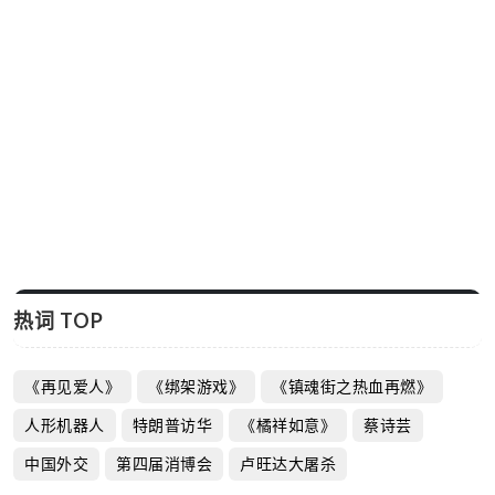
热词 TOP
《再见爱人》
《绑架游戏》
《镇魂街之热血再燃》
人形机器人
特朗普访华
《橘祥如意》
蔡诗芸
中国外交
第四届消博会
卢旺达大屠杀