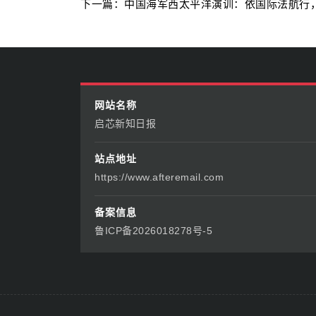
下一篇：中国海军西太平洋演训：依国际法航行
网站名称
启芯新知日报
站点地址
https://www.afteremail.com
备案信息
鲁ICP备2026018278号-5