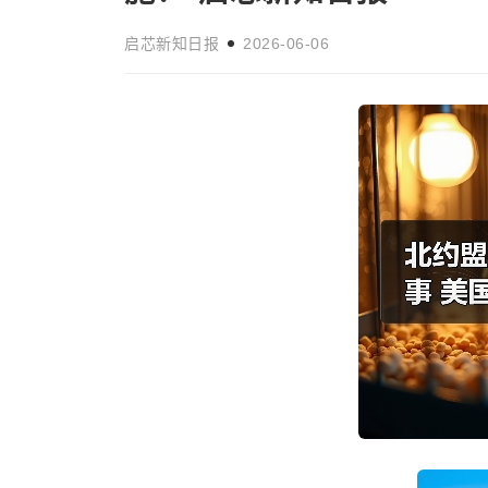
启芯新知日报
2026-06-06
中外嘉宾齐聚“国际中文日”暨全球中
时事新闻
友会
启芯新知日报
2026-05-10
中最高位置”