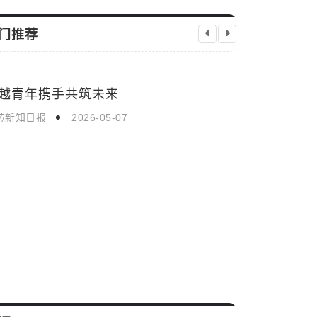
门推荐
越青年携手共筑未来
伊朗优先考
时事新闻
时事新闻
会谈
芯新知日报
2026-05-07
启芯新知日报