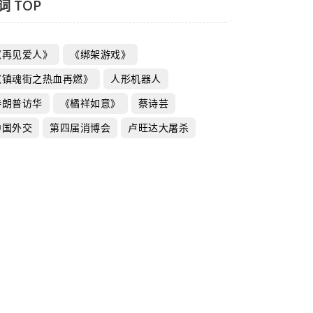
词 TOP
《再见爱人》
《绑架游戏》
《镇魂街之热血再燃》
人形机器人
特朗普访华
《橘祥如意》
蔡诗芸
中国外交
第四届消博会
卢旺达大屠杀