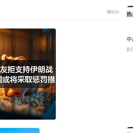
824
热
文诗
在“实”字上下功夫 一体推进学查改（树立
中
时事新闻
和践行正确政绩观）
启
启芯新知日报
2026-04-27