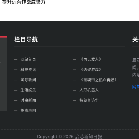
，提升远海作战威慑力
栏目导航
关
网站首页
《再见爱人》
启
闻
科技资讯
《绑架游戏》
内
国际新闻
《镇魂街之热血再燃》
网
生活娱乐
人形机器人
时事新闻
特朗普访华
免责声明
Copyright ©
2026
启芯新知日报