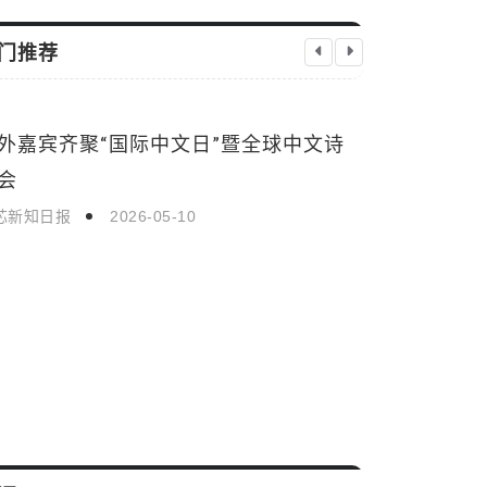
门推荐
外嘉宾齐聚“国际中文日”暨全球中文诗
在“实”字上
时事新闻
时事新闻
会
和践行正确
芯新知日报
2026-05-10
启芯新知日报