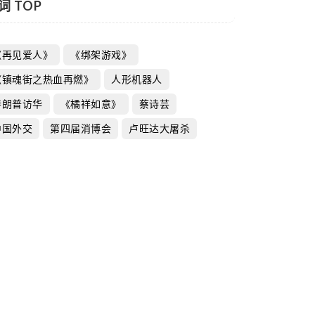
词 TOP
《再见爱人》
《绑架游戏》
《镇魂街之热血再燃》
人形机器人
特朗普访华
《橘祥如意》
蔡诗芸
中国外交
第四届消博会
卢旺达大屠杀