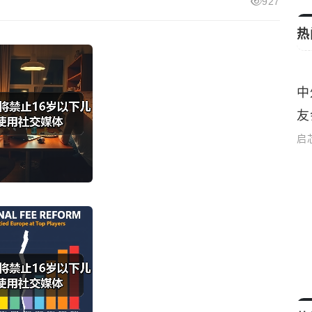
927
热
中
时事新闻
友
启
人民之心｜“把人民放在心中最高位置”
启芯新知日报
2026-04-28