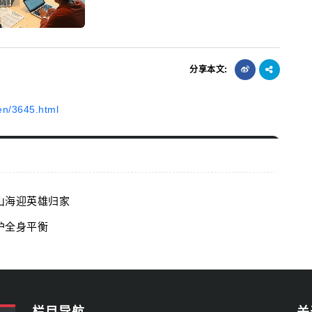
分享本文:
en/3645.html
山海迎英雄归家
护全身平衡
栏目导航
关