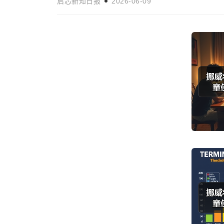
启芯新知日报
2026-06-09
?
中越青年携手共筑未来
时事新闻
启芯新知日报
2026-05-07