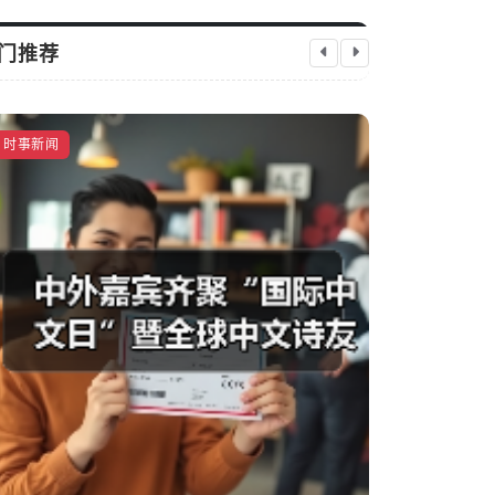
门推荐
在“实”字上
时事新闻
时事新闻
和践行正确
启芯新知日报