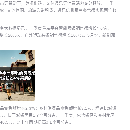
出等带动下，休闲出游、文体娱乐等消费活力充分释放。一季
.2%；文体休闲、旅游咨询租赁、通讯信息服务零售额实现两位数
务大数据显示，一季度重点平台智能眼镜销售额增长4.6倍、一
长20.5%、户外运动装备销售额增长10.7%。3月份，新能源
品零售额增长2.3%；乡村消费品零售额增长3.1%，增速比城镇
7%，快于城镇居民1.7个百分点。一季度，包含镇区和乡村地区
.3%，比上年同期提高0.1个百分点。