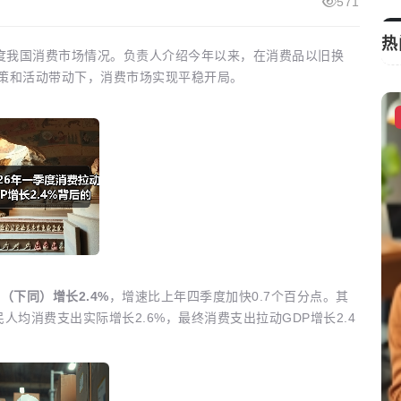
571
热
度我国消费市场情况。负责人介绍今年以来，在消费品以旧换
政策和活动带动下，消费市场实现平稳开局。
”转向
时事新闻
人民之心｜“把人民放在心中最高位置”
（下同）增长2.4%
，增速比上年四季度加快0.7个百分点。其
民人均消费支出实际增长2.6%，最终消费支出拉动GDP增长2.4
启芯新知日报
2026-04-28