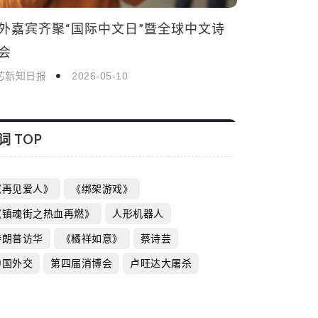
外嘉宾齐聚“国际中文日”暨全球中文诗
会
芯新知日报
2026-05-10
词 TOP
《再见爱人》
《绑架游戏》
《镇魂街之热血再燃》
人形机器人
特朗普访华
《橘祥如意》
蔡诗芸
中国外交
第四届消博会
卢旺达大屠杀