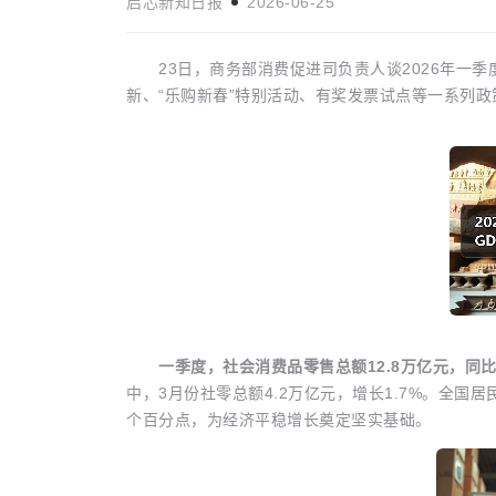
启芯新知日报
2026-06-25
23日，商务部消费促进司负责人谈2026年一季
新、“乐购新春”特别活动、有奖发票试点等一系列
举行新一轮伊美
一金多用、代际提取……从“资金工具
时事新闻
“制度引擎” 多地优化公积金政策
启芯新知日报
2026-04-28
一季度，社会消费品零售总额12.8万亿元，同比
中，3月份社零总额4.2万亿元，增长1.7%。全国居
个百分点，为经济平稳增长奠定坚实基础。