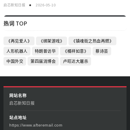
启芯新知日报
2026-05-10
热词 TOP
《再见爱人》
《绑架游戏》
《镇魂街之热血再燃》
人形机器人
特朗普访华
《橘祥如意》
蔡诗芸
中国外交
第四届消博会
卢旺达大屠杀
网站名称
启芯新知日报
站点地址
https://www.afteremail.com