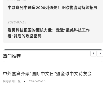
中欧班列中通道2000列通关！亚欧物流网持续拓展
2026-07-15
看见科技报国的硬核力量：走近"最美科技工作
者"背后的攻坚密码
热门推荐
中外嘉宾齐聚“国际中文日”暨全球中文诗友会
时事新闻
启芯新知日报
2026-05-10