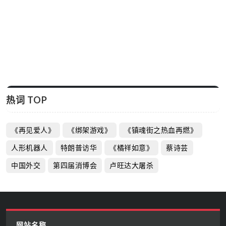
热词 TOP
《再见爱人》
《绑架游戏》
《镇魂街之热血再燃》
人形机器人
特朗普访华
《橘祥如意》
蔡诗芸
中国外交
第四届消博会
卢旺达大屠杀
网站名称