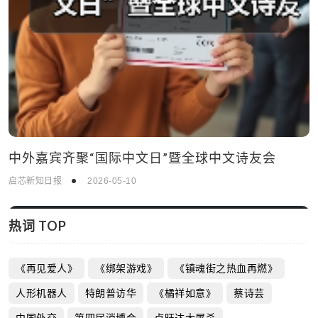
中外嘉宾齐聚“国际中文日”暨全球中文诗友会
启芯新知日报
2026-05-10
热词 TOP
《再见爱人》
《绑架游戏》
《镇魂街之热血再燃》
人形机器人
特朗普访华
《橘祥如意》
蔡诗芸
中国外交
第四届消博会
卢旺达大屠杀