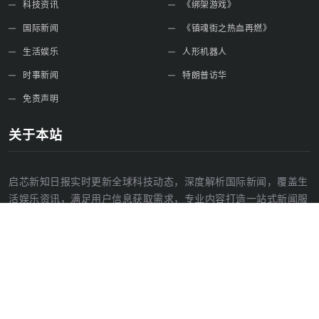
科技资讯
《绑架游戏》
国际新闻
《镇魂街之热血再燃》
生活娱乐
人形机器人
时事新闻
特朗普访华
免责声明
关于本站
启芯新知日报实时更新全球科技动态，深度解析国际新闻，覆盖生
活娱乐资讯，满足用户信息获取需求，专业内容打造一站式新闻服
务平台。
网站地图
Copyright ©
2026
启芯新知日报