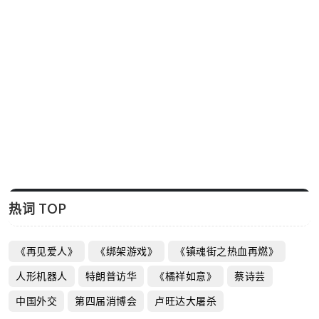
AI吃播，开始和真人抢饭碗?
启芯新知日报
2026-04-21
热词 TOP
《再见爱人》
《绑架游戏》
《镇魂街之热血再燃》
人形机器人
特朗普访华
《橘祥如意》
蔡诗芸
中国外交
第四届消博会
卢旺达大屠杀