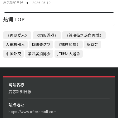
启芯新知日报
2026-05-10
热词 TOP
《再见爱人》
《绑架游戏》
《镇魂街之热血再燃》
人形机器人
特朗普访华
《橘祥如意》
蔡诗芸
中国外交
第四届消博会
卢旺达大屠杀
网站名称
启芯新知日报
站点地址
https://www.afteremail.com