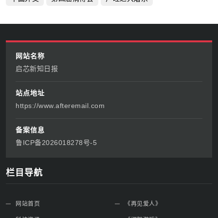
网站名称
启芯新知日报
站点地址
https://www.afteremail.com
备案信息
鲁ICP备2026018278号-5
栏目导航
网站首页
《再见爱人》