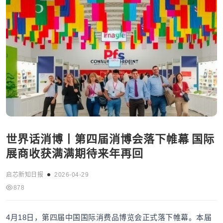
世界话消博丨第四届消博会落下帷幕 国际
展商收获满满期待来年再回
启芯新知日报
2026-04-29
878
4月18日，第四届中国国际消费品博览会正式落下帷幕。本届