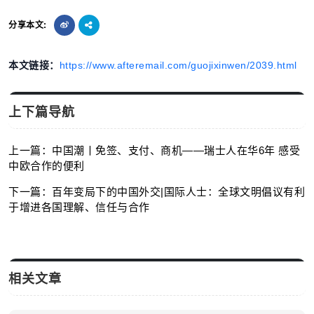
分享本文:
本文链接：
https://www.afteremail.com/guojixinwen/2039.html
上下篇导航
上一篇：中国潮丨免签、支付、商机——瑞士人在华6年 感受
中欧合作的便利
下一篇：百年变局下的中国外交|国际人士：全球文明倡议有利
于增进各国理解、信任与合作
相关文章