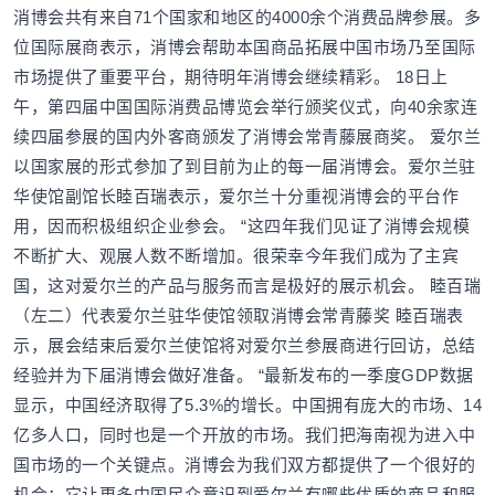
消博会共有来自71个国家和地区的4000余个消费品牌参展。多
位国际展商表示，消博会帮助本国商品拓展中国市场乃至国际
市场提供了重要平台，期待明年消博会继续精彩。 18日上
午，第四届中国国际消费品博览会举行颁奖仪式，向40余家连
续四届参展的国内外客商颁发了消博会常青藤展商奖。 爱尔兰
以国家展的形式参加了到目前为止的每一届消博会。爱尔兰驻
华使馆副馆长睦百瑞表示，爱尔兰十分重视消博会的平台作
用，因而积极组织企业参会。 “这四年我们见证了消博会规模
不断扩大、观展人数不断增加。很荣幸今年我们成为了主宾
国，这对爱尔兰的产品与服务而言是极好的展示机会。 睦百瑞
（左二）代表爱尔兰驻华使馆领取消博会常青藤奖 睦百瑞表
示，展会结束后爱尔兰使馆将对爱尔兰参展商进行回访，总结
经验并为下届消博会做好准备。 “最新发布的一季度GDP数据
显示，中国经济取得了5.3%的增长。中国拥有庞大的市场、14
亿多人口，同时也是一个开放的市场。我们把海南视为进入中
国市场的一个关键点。消博会为我们双方都提供了一个很好的
机会：它让更多中国民众意识到爱尔兰有哪些优质的商品和服