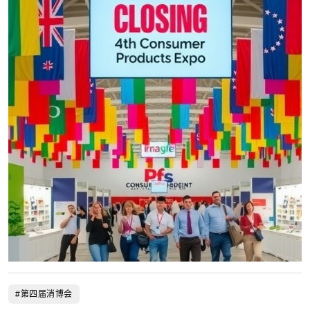
#第四届消博会