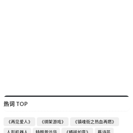
热词 TOP
《再见爱人》
《绑架游戏》
《镇魂街之热血再燃》
人形机器人
特朗普访华
《橘祥如意》
蔡诗芸