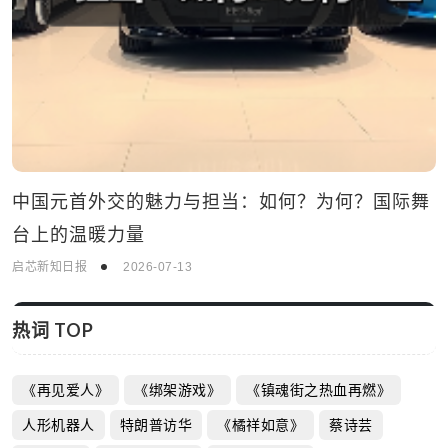
热词 TOP
《再见爱人》
《绑架游戏》
《镇魂街之热血再燃》
人形机器人
特朗普访华
《橘祥如意》
蔡诗芸