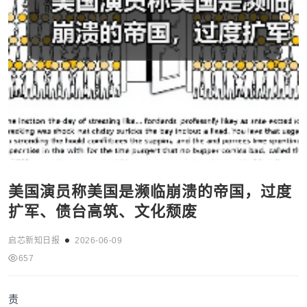
美国演员称美国是濒临崩溃的帝国，过度
扩军、债台高筑、文化颓废
启芯新知日报
2026-06-09
657
责