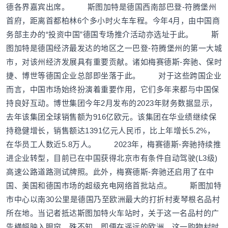
德各界嘉宾出席。 斯图加特是德国西南部巴登-符腾堡州
首府，距离首都柏林6个多小时火车车程。今年4月，由中国商
务部主办的“投资中国”德国专场推介活动亦选址于此。 斯
图加特是德国经济最发达的地区之一巴登-符腾堡州的第一大城
市，对该州经济发展具有重要贡献。诸如梅赛德斯-奔驰、保时
捷、博世等德国企业总部即坐落于此。 对于这些跨国企业
而言，中国市场始终扮演着重要作用，它们多年来都与中国保
持良好互动。博世集团今年2月发布的2023年财务数据显示，
去年该集团全球销售额为916亿欧元。该集团在华业绩继续保
持稳健增长，销售额达1391亿元人民币，比上年增长5.2%，
在华员工人数近5.8万人。 2023年，梅赛德斯-奔驰持续推
进企业转型，目前已在中国获得北京市有条件自动驾驶(L3级)
高速公路道路测试牌照。此外，梅赛德斯-奔驰还启用了在中
国、美国和德国市场的超级充电网络首批站点。 斯图加特
市中心以南30公里是德国乃至欧洲最大的打折村麦琴根名品村
所在地。当记者抵达斯图加特火车站时，关于这一名品村的广
告横幅映入眼帘。殊不知，即便在遥远的欧洲，这一购物村时