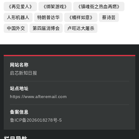
《再见爱人》
《绑架游戏》
《镇魂街之热血再燃》
人形机器人
特朗普访华
《橘祥如意》
蔡诗芸
中国外交
第四届消博会
卢旺达大屠杀
网站名称
启芯新知日报
站点地址
https://www.afteremail.com
备案信息
鲁ICP备2026018278号-5
栏目导航