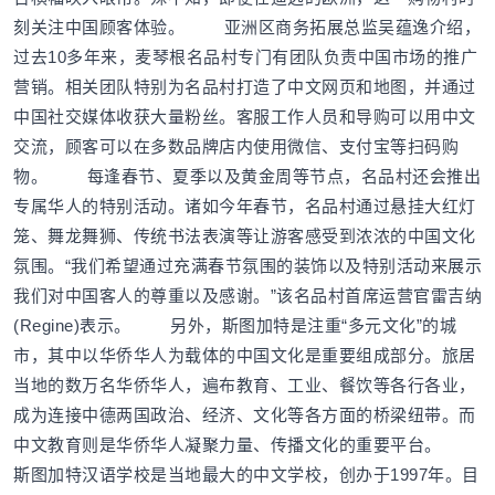
刻关注中国顾客体验。 亚洲区商务拓展总监吴蕴逸介绍，
过去10多年来，麦琴根名品村专门有团队负责中国市场的推广
营销。相关团队特别为名品村打造了中文网页和地图，并通过
中国社交媒体收获大量粉丝。客服工作人员和导购可以用中文
交流，顾客可以在多数品牌店内使用微信、支付宝等扫码购
物。 每逢春节、夏季以及黄金周等节点，名品村还会推出
专属华人的特别活动。诸如今年春节，名品村通过悬挂大红灯
笼、舞龙舞狮、传统书法表演等让游客感受到浓浓的中国文化
氛围。“我们希望通过充满春节氛围的装饰以及特别活动来展示
我们对中国客人的尊重以及感谢。”该名品村首席运营官雷吉纳
(Regine)表示。 另外，斯图加特是注重“多元文化”的城
市，其中以华侨华人为载体的中国文化是重要组成部分。旅居
当地的数万名华侨华人，遍布教育、工业、餐饮等各行各业，
成为连接中德两国政治、经济、文化等各方面的桥梁纽带。而
中文教育则是华侨华人凝聚力量、传播文化的重要平台。
斯图加特汉语学校是当地最大的中文学校，创办于1997年。目