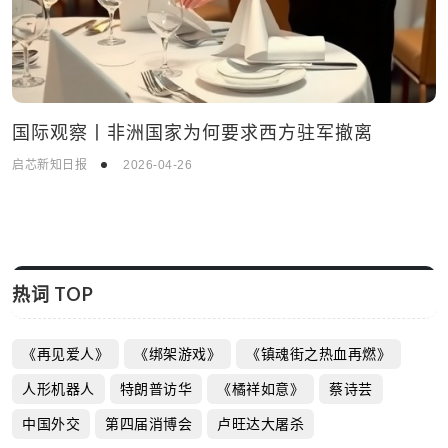
国际观察丨非洲国家为何要求西方驻军撤离
启芯新知日报
2026-04-26
热词 TOP
《再见爱人》
《绑架游戏》
《镇魂街之热血再燃》
人形机器人
特朗普访华
《橘祥如意》
蔡诗芸
中国外交
第四届消博会
卢旺达大屠杀