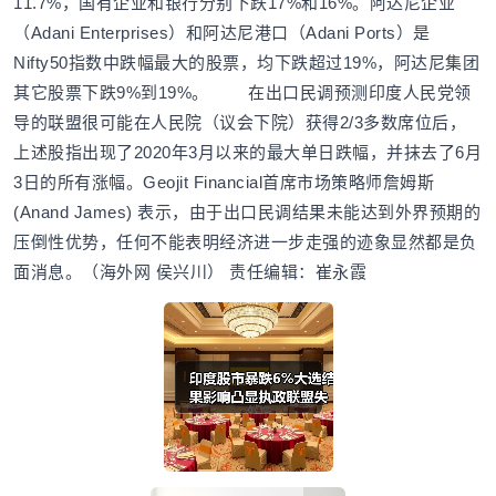
11.7%，国有企业和银行分别下跌17%和16%。阿达尼企业
（Adani Enterprises）和阿达尼港口（Adani Ports）是
Nifty50指数中跌幅最大的股票，均下跌超过19%，阿达尼集团
其它股票下跌9%到19%。 在出口民调预测印度人民党领
导的联盟很可能在人民院（议会下院）获得2/3多数席位后，
上述股指出现了2020年3月以来的最大单日跌幅，并抹去了6月
3日的所有涨幅。Geojit Financial首席市场策略师詹姆斯
(Anand James) 表示，由于出口民调结果未能达到外界预期的
压倒性优势，任何不能表明经济进一步走强的迹象显然都是负
面消息。（海外网 侯兴川） 责任编辑：崔永霞