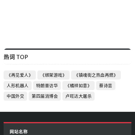
热词 TOP
《再见爱人》
《绑架游戏》
《镇魂街之热血再燃》
人形机器人
特朗普访华
《橘祥如意》
蔡诗芸
中国外交
第四届消博会
卢旺达大屠杀
网站名称