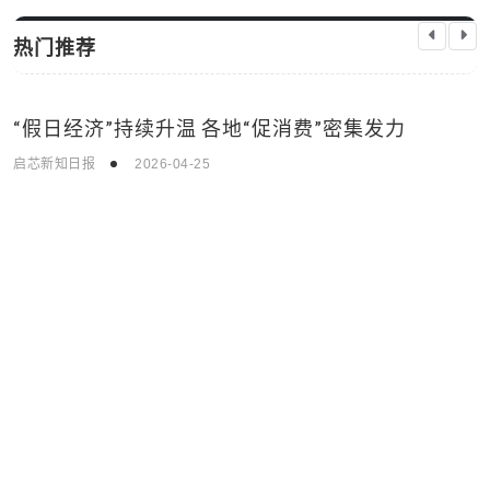
热门推荐
“假日经济”持续升温 各地“促消费”密集发力
国际新闻
启芯新知日报
2026-04-25