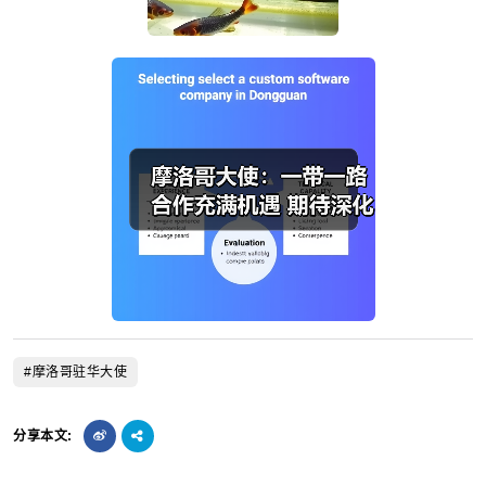
#摩洛哥驻华大使
分享本文: