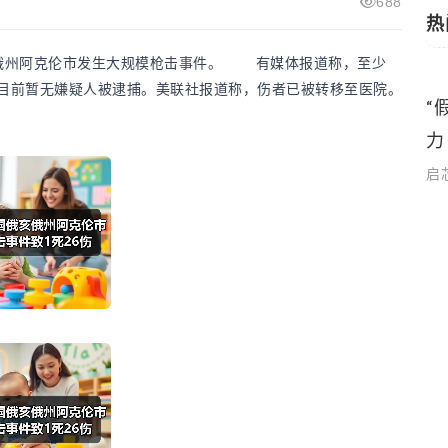
688
热
俄州阿克伦市发生大规模枪击事件。 有媒体报道称，至少
，目前暂无嫌疑人被逮捕。美联社报道称，伤者已被转移至医院。
主根基
“
国际新闻
力
启