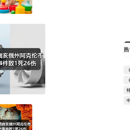
国际观察丨非洲国家为何要求西方驻军撤
离
启芯新知日报
2026-04-26
热