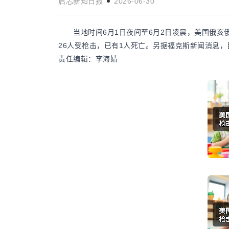
启芯新知日报
2026-06-30
当地时间6月1日夜间至6月2日凌晨，美国俄亥
26人受枪击，已有1人死亡。另据福克斯新闻消息
胀列为首要财务
美国政治分歧加剧 两党争斗威胁民
国际新闻
责任编辑：李海婧
创新高 物价上
启芯新知日报
2026-05-17