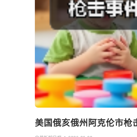
美国俄亥俄州阿克伦市枪击