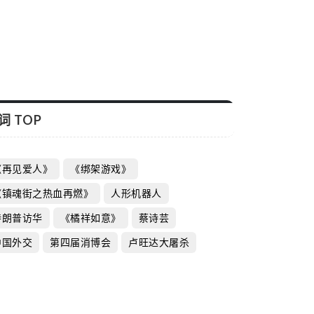
词 TOP
《再见爱人》
《绑架游戏》
《镇魂街之热血再燃》
人形机器人
特朗普访华
《橘祥如意》
蔡诗芸
中国外交
第四届消博会
卢旺达大屠杀