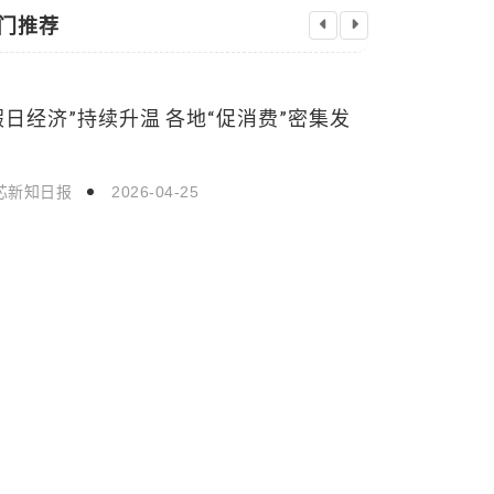
门推荐
假日经济”持续升温 各地“促消费”密集发
中国元首外
国际新闻
国际新闻
何？国际舞
芯新知日报
2026-04-25
启芯新知日报