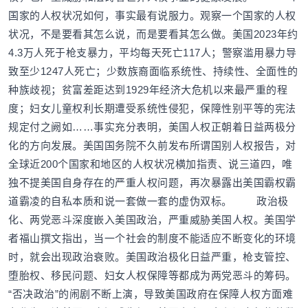
国家的人权状况如何，事实最有说服力。观察一个国家的人权
状况，不是要看其怎么说，而是要看其怎么做。美国2023年约
4.3万人死于枪支暴力，平均每天死亡117人；警察滥用暴力导
致至少1247人死亡；少数族裔面临系统性、持续性、全面性的
种族歧视；贫富差距达到1929年经济大危机以来最严重的程
度；妇女儿童权利长期遭受系统性侵犯，保障性别平等的宪法
规定付之阙如……事实充分表明，美国人权正朝着日益两极分
化的方向发展。美国国务院不久前发布所谓国别人权报告，对
全球近200个国家和地区的人权状况横加指责、说三道四，唯
独不提美国自身存在的严重人权问题，再次暴露出美国霸权霸
道霸凌的自私本质和说一套做一套的虚伪双标。 政治极
化、两党恶斗深度嵌入美国政治，严重威胁美国人权。美国学
者福山撰文指出，当一个社会的制度不能适应不断变化的环境
时，就会出现政治衰败。美国政治极化日益严重，枪支管控、
堕胎权、移民问题、妇女人权保障等都成为两党恶斗的筹码。
“否决政治”的闹剧不断上演，导致美国政府在保障人权方面难