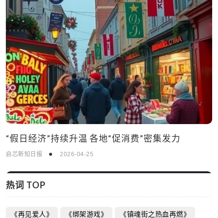
“假日经济”持续升温 各地“促消费”密集发力
启芯新知日报
2026-04-25
热词 TOP
《再见爱人》
《绑架游戏》
《镇魂街之热血再燃》