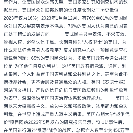
有作为，让美国民众深感失望。美国多家研究和调查机构的数
据显示，美国民众对联邦政府的信任度长期处于历史低位，
2023年仅为16%；2023年1月至12月，有76%至81%的美国民
众对国家发展态势表示不满意，76%的美国人认为自己的国家
正处于错误的发展方向。 美式民主只重表演、不求实效、
漠视人权，必然失信于民。长期自诩为“人权卫士”的美国，为
什么无法弥合自身人权赤字？皮尤研究中心的一项民意调查很
能说明问题：65%的美国民众认为，多数美国政客参选公共职
位是“为了他们自身的利益”。这些美国政客把党派、选区、利
益集团、个人利益置于国家利益和公共利益之上，甚至为此不
惜撕裂社会，更不会顾及普通民众的人权。英国《泰晤士报》
网站刊文指出，严峻的信任危机与美国政坛频出的乱象怪象互
为表里，深深侵蚀美国国家治理体系和治理能力。 美国长
期以来大搞霸权主义、单边主义和强权政治，滥用武力和单边
制裁，在世界上造成严重人道主义后果。美国布朗大学“战争代
价”项目网站2023年5月发布的研究报告显示，“9·11”事件后，
在美国进行海外“反恐”战争的战区，总死亡人数至少为450万至