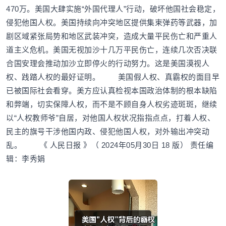
470万。美国大肆实施“外国代理人”行动，破坏他国社会稳定，
侵犯他国人权。美国持续向冲突地区提供集束弹药等武器，加
剧区域紧张局势和地区武装冲突，造成大量平民伤亡和严重人
道主义危机。美国无视加沙十几万平民伤亡，连续几次否决联
合国安理会推动加沙立即停火的行动努力。这是美国漠视人
权、践踏人权的最好证明。 美国假人权、真霸权的面目早
已被国际社会看穿。美方应认真检视本国政治体制的根本缺陷
和弊端，切实保障人权，而不是不顾自身人权劣迹斑斑，继续
以“人权教师爷”自居，对他国人权状况指指点点，打着人权、
民主的旗号干涉他国内政、侵犯他国人权，对外输出冲突动
乱。 《 人民日报 》（ 2024年05月30日 18 版） 责任编
辑：李秀娟