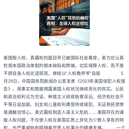
美国假人权、真霸权的面目早已被国际社会看穿。美方应认真
检视本国政治体制的根本缺陷和弊端，切实保障人权，而不是
不顾自身人权劣迹斑斑，继续以“人权教师爷”自居 5
月29日，中国国务院新闻办公室发表《2023年美国侵犯人权报
告》，用事实和数据揭露美国人权状况继续恶化的现实。公民
和政治权利沦为空谈、种族主义顽疾贻害深远、经济和社会不
平等日益加剧、妇女和儿童权利遭受持续侵犯、无证移民悲惨
境遇触目惊心、美式霸权制造人道主义危机……美国存在的诸
般人权问题，不仅使人权在美国实质上异化为少数人享有的特
权，也严重威胁和阻碍着世界人权事业的健康发展。 一个