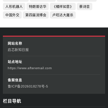
人形机器人
特朗普访华
《橘祥如意》
蔡诗芸
中国外交
第四届消博会
卢旺达大屠杀
网站名称
启芯新知日报
站点地址
https://www.afteremail.com
备案信息
鲁ICP备2026018278号-5
栏目导航