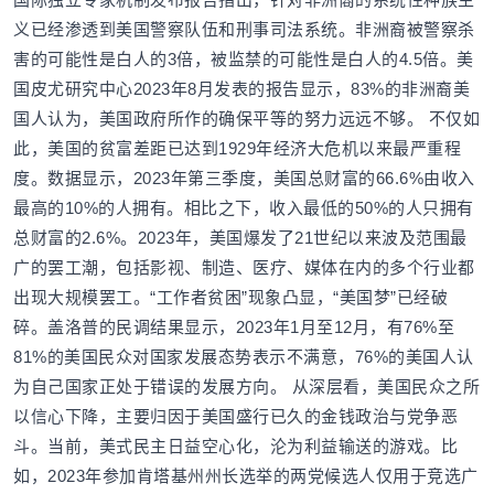
义已经渗透到美国警察队伍和刑事司法系统。非洲裔被警察杀
害的可能性是白人的3倍，被监禁的可能性是白人的4.5倍。美
国皮尤研究中心2023年8月发表的报告显示，83%的非洲裔美
国人认为，美国政府所作的确保平等的努力远远不够。 不仅如
此，美国的贫富差距已达到1929年经济大危机以来最严重程
度。数据显示，2023年第三季度，美国总财富的66.6%由收入
最高的10%的人拥有。相比之下，收入最低的50%的人只拥有
总财富的2.6%。2023年，美国爆发了21世纪以来波及范围最
广的罢工潮，包括影视、制造、医疗、媒体在内的多个行业都
出现大规模罢工。“工作者贫困”现象凸显，“美国梦”已经破
碎。盖洛普的民调结果显示，2023年1月至12月，有76%至
81%的美国民众对国家发展态势表示不满意，76%的美国人认
为自己国家正处于错误的发展方向。 从深层看，美国民众之所
以信心下降，主要归因于美国盛行已久的金钱政治与党争恶
斗。当前，美式民主日益空心化，沦为利益输送的游戏。比
如，2023年参加肯塔基州州长选举的两党候选人仅用于竞选广