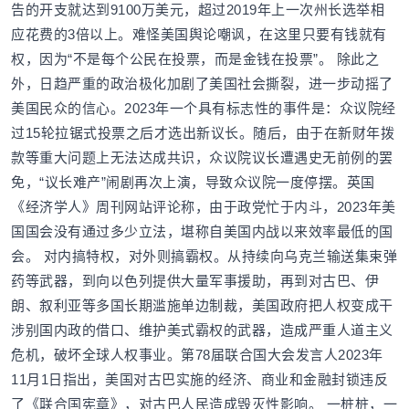
告的开支就达到9100万美元，超过2019年上一次州长选举相
应花费的3倍以上。难怪美国舆论嘲讽，在这里只要有钱就有
权，因为“不是每个公民在投票，而是金钱在投票”。 除此之
外，日趋严重的政治极化加剧了美国社会撕裂，进一步动摇了
美国民众的信心。2023年一个具有标志性的事件是：众议院经
过15轮拉锯式投票之后才选出新议长。随后，由于在新财年拨
款等重大问题上无法达成共识，众议院议长遭遇史无前例的罢
免，“议长难产”闹剧再次上演，导致众议院一度停摆。英国
《经济学人》周刊网站评论称，由于政党忙于内斗，2023年美
国国会没有通过多少立法，堪称自美国内战以来效率最低的国
会。 对内搞特权，对外则搞霸权。从持续向乌克兰输送集束弹
药等武器，到向以色列提供大量军事援助，再到对古巴、伊
朗、叙利亚等多国长期滥施单边制裁，美国政府把人权变成干
涉别国内政的借口、维护美式霸权的武器，造成严重人道主义
危机，破坏全球人权事业。第78届联合国大会发言人2023年
11月1日指出，美国对古巴实施的经济、商业和金融封锁违反
了《联合国宪章》，对古巴人民造成毁灭性影响。 一桩桩，一