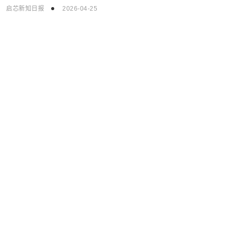
“假日经济”持续升温 各地“促消费”密集发力
启芯新知日报
2026-04-25