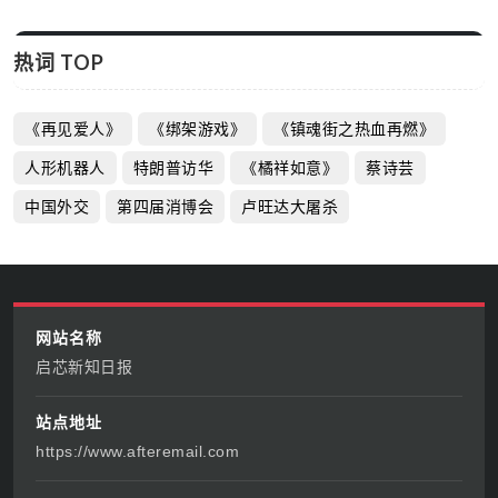
热词 TOP
《再见爱人》
《绑架游戏》
《镇魂街之热血再燃》
人形机器人
特朗普访华
《橘祥如意》
蔡诗芸
中国外交
第四届消博会
卢旺达大屠杀
网站名称
启芯新知日报
站点地址
https://www.afteremail.com