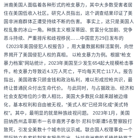
洲裔美国人面临着各种形式的枪支暴力，其中大多数受害者居
住在美国低收入社区。研究人员指出，这个调查结果印证了美
国非洲裔群体正遭受持续不断的伤害。 事实上，这只是美国人
权乱象的冰山一角。种族主义根深蒂固、贫富分化加剧、党争
恶斗持续、严重排斥和歧视移民……中国官方29日发布的
《2023年美国侵犯人权报告》，用大量数据和鲜活案例，向世
界揭开了美国侵犯人权的真相。 以枪支暴力为例。根据“枪支
暴力档案”网站统计，2023年美国至少发生654起大规模枪击事
件。枪支暴力导致近4.3万人死亡，平均每天死亡117人。报告
指出，美国政客只顾金钱和政治私利，难以形成控枪共识，最
终让普通民众付出生命代价。 与此同时，与占据政治、经济和
社会支配地位的少数人相比，美国大多数民众越来越被边缘
化，基本权利和自由被无视，“美式人权”已经异化成“美式特
权”。其中，最明显的就是种族歧视问题。 2023年1月，美国
田纳西州孟菲斯市一名非裔男子泰尔·尼科尔斯遭5名警察殴打
致死，引发全美数十个城市抗议示威。联合国人权理事会一个
国际独立专家机制发布报告指出，针对非洲裔的系统性种族主