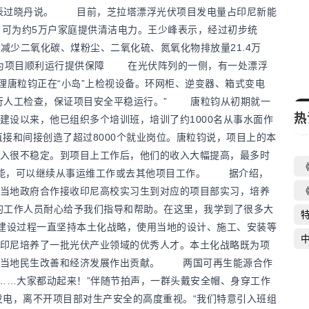
国际观察丨非洲国家为何要求西方驻军撤
代表过晓丹说。 目前，芝拉塔漂浮光伏项目发电量占印尼新能
，可为约5万户家庭提供清洁电力。王少峰表示，经过初步统
离
别减少二氧化碳、煤粉尘、二氧化硫、氮氧化物排放量21.4万
启芯新知日报
2026-04-26
战略为项目顺利运行提供保障 在光伏阵列的一侧，有一处漂浮
理唐粒钧正在“小岛”上检视设备。环网柜、逆变器、箱式变电
行人工检查，保证项目安全平稳运行。” 唐粒钧从初期就一
热
建设以来，他已组织多个培训班，培训了约1000名从事水面作
和间接创造了超过8000个就业岗位。唐粒钧说，项目上的本
入很不稳定。到项目上工作后，他们的收入大幅提高，最多时
技能，可以继续从事运维工作或去其他项目工作。 据介绍，
当地政府合作接收印尼高校实习生到对应的项目部实习，培养
的工作人员耐心给予我们指导和帮助。在这里，我学到了很多大
建设过程一直坚持本土化战略，使用当地的设计、施工、安装等
印尼培养了一批光伏产业领域的优秀人才。本土化战略既为项
为当地民生改善和经济发展作出贡献。 两国可再生能源合作
…大家都动起来！”伴随节拍声，一群头戴安全帽、身穿工作
电，离不开项目部对生产安全的高度重视。“我们特意引入班组