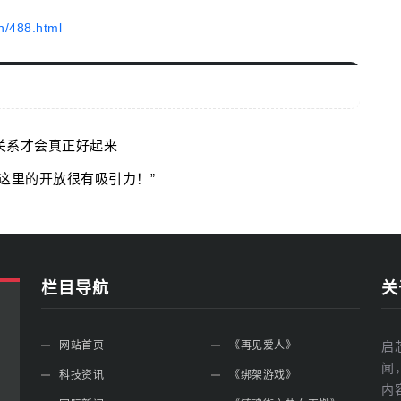
n/488.html
关系才会真正好起来
这里的开放很有吸引力！”
栏目导航
关
网站首页
《再见爱人》
启
闻
科技资讯
《绑架游戏》
内