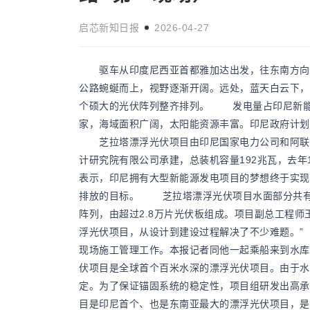
启芯新知日报
2026-04-27
驱车从印度尼西亚首都雅加达出发，往东南方向行
胀列为首要财务
美国政治分歧加剧 两党争斗威胁民
国际新闻
公路蜿蜒而上，视野逐渐开阔。远处，蓝天白云下，
创新高 物价上
启芯新知日报
2026-05-17
个硕大的光伏阵列整齐排列。 发电量占印尼新能
家，海域面积广阔，太阳能资源丰富。印尼政府计划
芝拉塔漂浮光伏项目由印尼国家电力公司和阿联酋
计研究院有限公司承建，总装机容量192兆瓦，去
表示，印尼拥有大型新能源发电项目的梦想终于实现
排放的目标。 芝拉塔漂浮光伏项目水面部分共有13
阵列，由超过2.8万片光伏板组成。项目副总工程师
浮光伏项目，从设计到建设过程解决了不少难题。”
现场施工管理工作。本报记者同他一起乘船来到水库
伏项目是全球首个百米水深的漂浮光伏项目。由于水
定。为了保证锚固系统的稳定性，项目组研发出高
目是印尼首个、也是东南亚最大的漂浮光伏项目，是