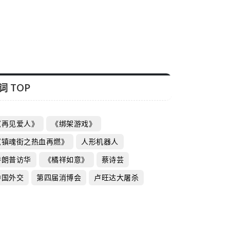
词 TOP
《再见爱人》
《绑架游戏》
《镇魂街之热血再燃》
人形机器人
特朗普访华
《橘祥如意》
蔡诗芸
中国外交
第四届消博会
卢旺达大屠杀