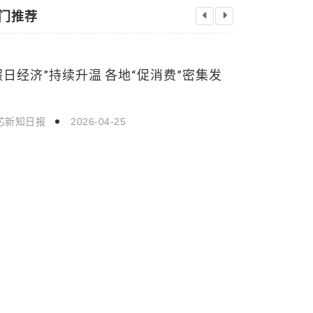
门推荐
假日经济”持续升温 各地“促消费”密集发
中国元首外
国际新闻
国际新闻
何？国际舞
芯新知日报
2026-04-25
启芯新知日报