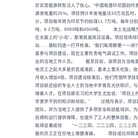
尼实现能源转型注入了信心。”中国电建印尼国别
源发电量的25%。项目预计年发电量达30万兆瓦时
计，项目每年将为印尼节约标煤11.7万吨，每年分
吨、8.2万吨、9000吨和4500吨。 本土化
在水面上的“小岛”，那里就是高压设备。项目现场经
站……唐粒钧逐一打开检查。“我们每周都要一一进
直参与项目建设，现在主要负责电气调试工作。项目
业的当地工作人员。 截至目前，该项目为当地直接
地员工之前大多是农民或渔民，基本上靠天吃饭，收
月收入增加4倍。项目建设结束后，他们凭借所学
项目部还组织专业人士到当地中学普及光伏知识，与
储备人才。在项目部实习的大学生尤加说：“项目上
学里学不到的知识和经验。” 过晓丹表示，项目
团队，并为当地工人提供了多项安全和技能培训，为
目顺利运行提供保障，也提升了工人的整体技能，
取得显著成效 “一二三四，二二三四，三二三四…
服的员工正在空地上做健身操。 项目成功并网发