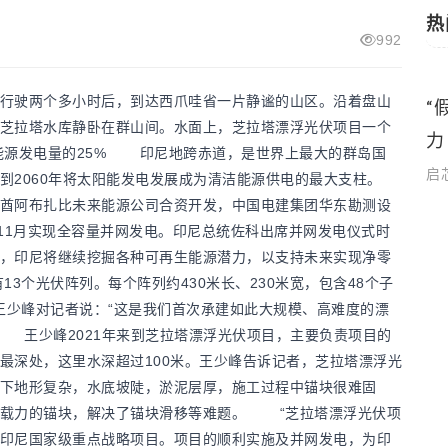
热
992
驶两个多小时后，到达西爪哇省一片静谧的山区。沿着盘山
主根基
“
国际新闻
芝拉塔水库静卧在群山间。水面上，芝拉塔漂浮光伏项目一个
力
源发电量的25% 印尼地跨赤道，是世界上最大的群岛国
启
到2060年将太阳能发电发展成为清洁能源供电的最大支柱。
阿布扎比未来能源公司合资开发，中国电建集团华东勘测设
年11月实现全容量并网发电。印尼总统佐科出席并网发电仪式时
，印尼将继续挖掘各种可再生能源潜力，以支持未来实现净零
个光伏阵列。每个阵列约430米长、230米宽，包含48个子
王少峰对记者说：“这是我们首次承建如此大规模、高难度的漂
 王少峰2021年来到芝拉塔漂浮光伏项目，主要负责项目的
最深处，这里水深超过100米。王少峰告诉记者，芝拉塔漂浮光
下地形复杂，水底坡陡，淤泥层厚，施工过程中锚块很难固
承载力的锚块，解决了锚块滑移等难题。 “芝拉塔漂浮光伏项
印尼国家级重点战略项目。项目的顺利实施及并网发电，为印