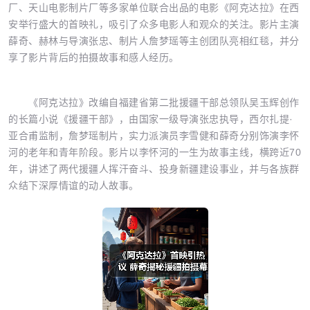
厂、天山电影制片厂等多家单位联合出品的电影《阿克达拉》在西
安举行盛大的首映礼，吸引了众多电影人和观众的关注。影片主演
薛奇、赫林与导演张忠、制片人詹梦瑶等主创团队亮相红毯，并分
享了影片背后的拍摄故事和感人经历。
《阿克达拉》改编自福建省第二批援疆干部总领队吴玉辉创作
的长篇小说《援疆干部》，由国家一级导演张忠执导，西尔扎提·
亚合甫监制，詹梦瑶制片，实力派演员李雪健和薛奇分别饰演李怀
河的老年和青年阶段。影片以李怀河的一生为故事主线，横跨近70
年，讲述了两代援疆人挥汗奋斗、投身新疆建设事业，并与各族群
众结下深厚情谊的动人故事。