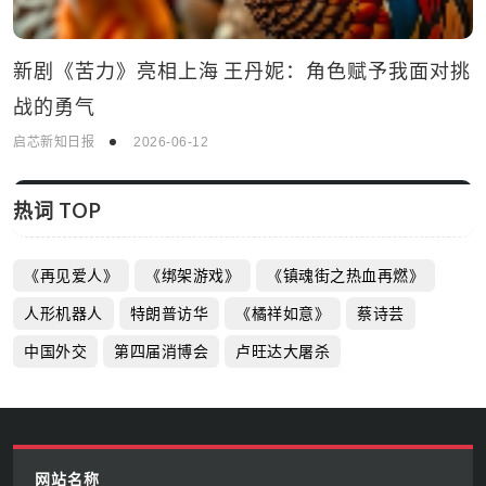
热词 TOP
《再见爱人》
《绑架游戏》
《镇魂街之热血再燃》
人形机器人
特朗普访华
《橘祥如意》
蔡诗芸
中国外交
第四届消博会
卢旺达大屠杀
网站名称