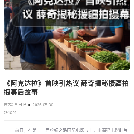
《阿克达拉》首映引热议 薛奇揭秘援疆拍
摄幕后故事
启芯新知日报
2026-05-30
1005
前日，在第十一届丝绸之路国际电影节上，由福建电影制片