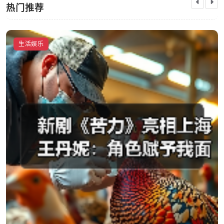
热门推荐
高分喜剧《末路狂花钱》票房破2亿 好评不断全国
生活娱乐
热映中
启芯新知日报
2026-04-24