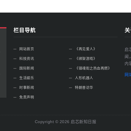
栏目导航
关
网站首页
《再见爱人》
启
闻
科技资讯
《绑架游戏》
内
国际新闻
《镇魂街之热血再燃》
网
生活娱乐
人形机器人
时事新闻
特朗普访华
免责声明
Copyright ©
2026
启芯新知日报