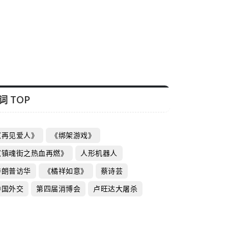
高分喜剧《
不断全国热
启芯新知日报
词 TOP
《再见爱人》
《绑架游戏》
《镇魂街之热血再燃》
人形机器人
特朗普访华
《橘祥如意》
蔡诗芸
中国外交
第四届消博会
卢旺达大屠杀