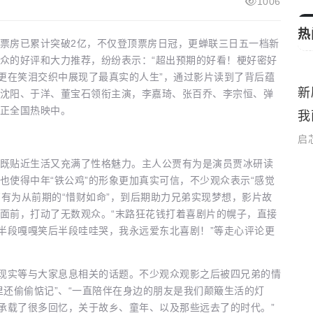
1006
热
房已累计突破2亿，不仅登顶票房日冠，更蝉联三日五一档新
众的好评和大力推荐，纷纷表示：“超出预期的好看！梗好密好
，更在笑泪交织中展现了最真实的人生”，通过影片读到了背后蕴
影节
新
生活娱乐
沈阳、于洋、董宝石领衔主演，李嘉琦、张百乔、李宗恒、弹
正全国热映中。
我
启
贴近生活又充满了性格魅力。主人公贾有为是演员贾冰研读
也使得中年“铁公鸡”的形象更加真实可信，不少观众表示“感觉
贾有为从前期的“惜财如命”，到后期助力兄弟实现梦想，影片故
面前，打动了无数观众。“末路狂花钱打着喜剧片的幌子，直接
前半段嘎嘎笑后半段哇哇哭，我永远爱东北喜剧！”等走心评论更
现实等与大家息息相关的话题。不少观众观影之后被四兄弟的情
里还偷偷惦记”、“一直陪伴在身边的朋友是我们颠簸生活的灯
间承载了很多回忆，关于故乡、童年、以及那些远去了的时代。”