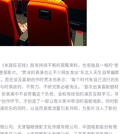
末路狂花钱》既有持续不断的密集笑料，也有独具一格的“老
整部影片。”贾冰的表演也让不少网友发出“东北人天生自带幽默
”。而在谈及喜剧创作时贾冰也表示：“每个时代有自己流行的东
与时俱进的，不努力、不研究势必被淘汰。”首次出演喜剧题材
，但表演中不会带着这个负担，会和有经验的演员互相学习，寻
个创作环节，才创造了一部让观众笑中带泪的喜剧电影。同时影
递欢乐的同时，以自然真情流露引发共鸣，为影片注入了新的
公司、天津猫眼微影文化传媒有限公司、中国电影股份有限
限责任公司、上海猫眼影业有限公司、江苏泰阁影视有限公