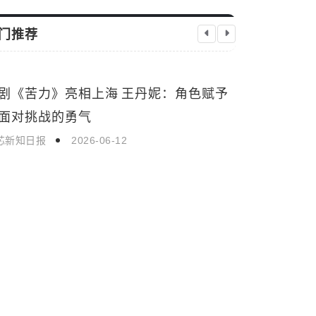
门推荐
剧《苦力》亮相上海 王丹妮：角色赋予
生活娱乐
生活娱乐
面对挑战的勇气
芯新知日报
2026-06-12