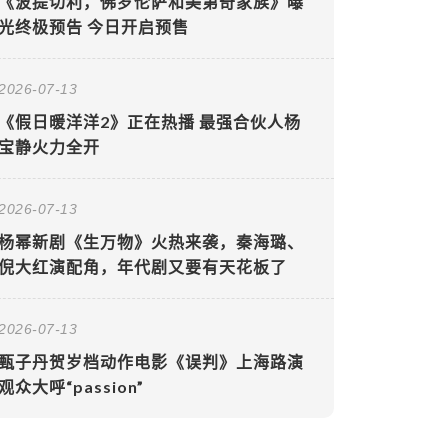
《波提切利，佛罗伦萨和美第奇家族》曝
光终极预告 今日开启预售
2026-07-13
《假日暖洋洋2》正在热播 最强合伙人杨
宝静火力全开
2026-07-13
杨幂新剧《生万物》火热来袭，秦海璐、
倪大红演配角，年代剧又要有天花板了
2026-07-13
甄子丹贺岁档动作电影《误判》上海路演
观众大呼“passion”