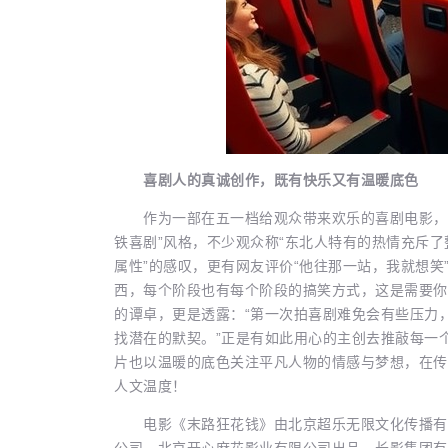
喜剧人的真诚创作，既有快乐又有温暖底色
作为一部在五一档给观众带来欢乐的喜剧电影，《
铁喜剧”风格，不少观众称“东北人特有的热情充斥了
属性”的感叹，更有网友评价“他往那一站，我就想笑
西，每个阶段也有每个阶段的搞笑方式，这是需要你
的谭卓，更是透露：“第一次拍喜剧难免会有些压力
找潜在的默契。”正是有如此用心的主创去推敲每一
片也以温暖的底色关注平凡人物的情感与梦想，在传
人文温度！
电影《末路狂花钱》由北京超乐无限文化传播有限
公司、北京开心麻花影业有限公司出品，长影集团有