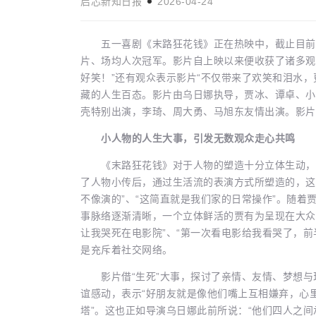
启芯新知日报
2026-04-24
五一喜剧《末路狂花钱》正在热映中，截止目前票
片、场均人次冠军。影片自上映以来便收获了诸多观
好笑！”还有观众表示影片“不仅带来了欢笑和泪水
女本位”创作让
短片《绿色海洋》入围英国瑞丹斯电
生活娱乐
藏的人生百态。影片由乌日娜执导，贾冰、谭卓、小
壳特别出演，李琦、周大勇、马旭东友情出演。影片
启芯新知日报
2026-04-20
小人物的人生大事，引发无数观众走心共鸣
《末路狂花钱》对于人物的塑造十分立体生动，既
了人物小传后，通过生活流的表演方式所塑造的，这
不像演的”、“这简直就是我们家的日常操作”。随着
事脉络逐渐清晰，一个立体鲜活的贾有为呈现在大众
让我哭死在电影院”、“第一次看电影给我看哭了，
是充斥着社交网络。
影片借“生死”大事，探讨了亲情、友情、梦想与
谊感动，表示“好朋友就是像他们嘴上互相嫌弃，心
塔”。这也正如导演乌日娜此前所说：“他们四人之