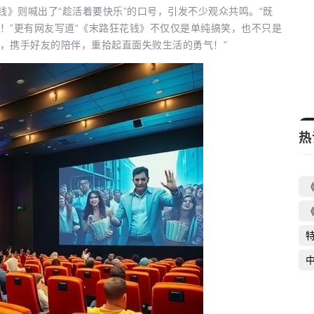
钱》则喊出了“趁活着要快乐”的口号，引发不少观众共鸣。“既
《新一年又一年》收官 时代变迁中的百姓
！”更有网友写道“《末路狂花钱》不仅仅是单纯搞笑，也不只是
，携手好友的陪伴，重拾起直面失败生活的勇气！”
生活史
启芯新知日报
2026-06-16
热