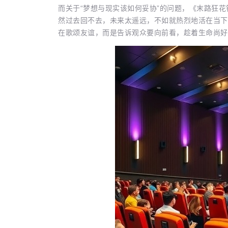
而关于“梦想与现实该如何妥协”的问题，《末路狂花
然过去回不去，未来太遥远，不如就热烈地活在当下
在歌颂友谊，而是告诉观众要向前看，趁着生命尚好