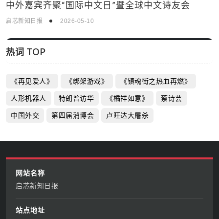
热词 TOP
《再见爱人》
《绑架游戏》
《镇魂街之热血再燃》
人形机器人
特朗普访华
《橘祥如意》
蔡诗芸
中国外交
第四届消博会
卢旺达大屠杀
网站名称
启芯新知日报
站点地址