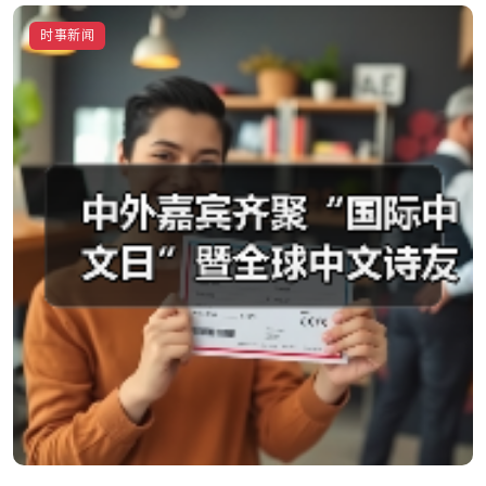
在“实”字上下功夫 一体推进学查改（树立和践行正
时事新闻
确政绩观）
启芯新知日报
2026-04-27