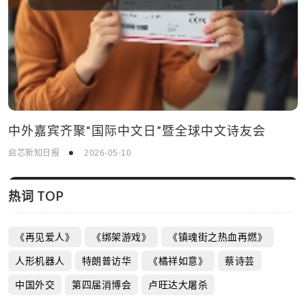
中外嘉宾齐聚“国际中文日”暨全球中文诗友会
启芯新知日报
2026-05-10
热词 TOP
《再见爱人》
《绑架游戏》
《镇魂街之热血再燃》
人形机器人
特朗普访华
《橘祥如意》
蔡诗芸
中国外交
第四届消博会
卢旺达大屠杀