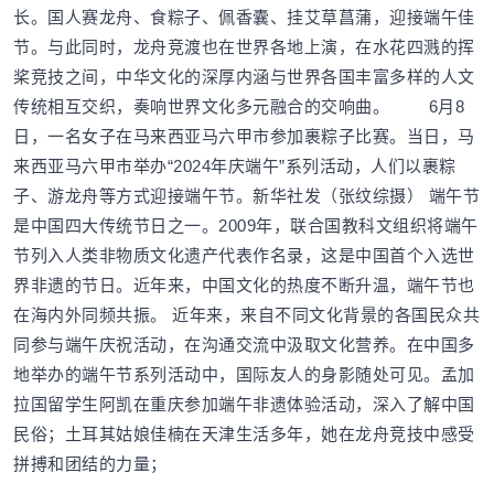
长。国人赛龙舟、食粽子、佩香囊、挂艾草菖蒲，迎接端午佳
节。与此同时，龙舟竞渡也在世界各地上演，在水花四溅的挥
桨竞技之间，中华文化的深厚内涵与世界各国丰富多样的人文
传统相互交织，奏响世界文化多元融合的交响曲。 6月8
日，一名女子在马来西亚马六甲市参加裹粽子比赛。当日，马
来西亚马六甲市举办“2024年庆端午”系列活动，人们以裹粽
子、游龙舟等方式迎接端午节。新华社发（张纹综摄） 端午节
是中国四大传统节日之一。2009年，联合国教科文组织将端午
节列入人类非物质文化遗产代表作名录，这是中国首个入选世
界非遗的节日。近年来，中国文化的热度不断升温，端午节也
在海内外同频共振。 近年来，来自不同文化背景的各国民众共
同参与端午庆祝活动，在沟通交流中汲取文化营养。在中国多
地举办的端午节系列活动中，国际友人的身影随处可见。孟加
拉国留学生阿凯在重庆参加端午非遗体验活动，深入了解中国
民俗；土耳其姑娘佳楠在天津生活多年，她在龙舟竞技中感受
拼搏和团结的力量；