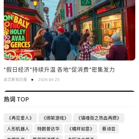
“假日经济”持续升温 各地“促消费”密集发力
启芯新知日报
2026-04-25
热词 TOP
《再见爱人》
《绑架游戏》
《镇魂街之热血再燃》
人形机器人
特朗普访华
《橘祥如意》
蔡诗芸