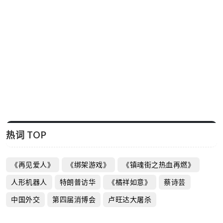
热词 TOP
《再见爱人》
《绑架游戏》
《镇魂街之热血再燃》
人形机器人
特朗普访华
《橘祥如意》
蔡诗芸
中国外交
第四届消博会
卢旺达大屠杀