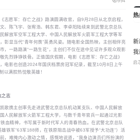
994
热
《志愿军：存亡之战》路演圆满收官，自9月28日从北京启程，
文、陈飞宇、张宥浩、韩东君、李卓阳陆续来到武警北京总队
民解放军空军工程大学、中国人民解放军火箭军工程大学等军
影节
生活娱乐
，彰显当代“青年何畏”英勇风姿。随电影全国热映，主创相伴亮
市，一路路演“一路生花”，主创们不仅在途中见证许多观众观影
敬先烈铮铮铁骨。正值国庆假期，电影《志愿军：存亡之战》
电影也创造2024年国庆档票房冠军纪录，截至10月8日上午
争巨制以满腔热忱敬英雄！
血之志
歌携主创率先走进武警北京总队机动某支队、中国人民解放
国人民解放军火箭军工程大学，与数千青年官兵一起通过光影
辈铁血精神，书写属于新时代军人的青春热血。在武警北京总队
铁军”63军188师，在铁原阻击战中被63军授予“大功连”）活
前，难掩内心激动之情，感慨地说道，“我身边演员们所扮演的