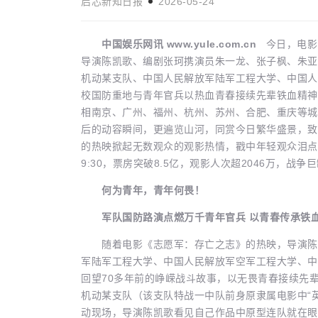
启芯新知日报
2026-05-24
中国娱乐网讯 www.yule.com.cn
今日，电影
导演陈凯歌、编剧张珂携演员朱一龙、张子枫、朱亚
机动某支队、中国人民解放军陆军工程大学、中国人
女本位”创作让
短片《绿色海洋》入围英国瑞丹斯电
生活娱乐
校国防重地与青年官兵以热血青春接续先辈铁血精神
相南京、广州、福州、杭州、苏州、合肥、重庆等城
启芯新知日报
2026-04-20
后的动容瞬间，更遍览山河，同赏今日繁华盛景，致
的热映掀起无数观众的观影热情，戳中年轻观众泪点，
9:30，票房突破8.5亿，观影人次超2046万，战
何为青年，青年何畏！
军队国防路演点燃万千青年官兵 以青春传承铁
随着电影《志愿军：存亡之志》的热映，导演陈凯
军陆军工程大学、中国人民解放军空军工程大学、中
回望70多年前的峥嵘战斗故事，以无畏青春接续先
机动某支队（该支队特战一中队前身原隶属电影中“英雄
动现场，导演陈凯歌看见自己作品中原型连队就在眼