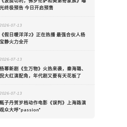
《波提切利，佛罗伦萨和美第奇家族》曝
光终极预告 今日开启预售
2026-07-13
《假日暖洋洋2》正在热播 最强合伙人杨
宝静火力全开
2026-07-13
杨幂新剧《生万物》火热来袭，秦海璐、
倪大红演配角，年代剧又要有天花板了
2026-07-13
甄子丹贺岁档动作电影《误判》上海路演
观众大呼“passion”