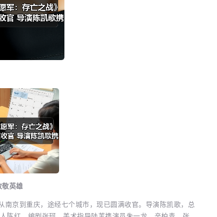
致敬英雄
从南京到重庆，途经七个城市，现已圆满收官。导演陈凯歌，总
人陈红、编剧张珂、美术指导陆苇携演员朱一龙、辛柏青、张