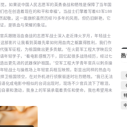
感觉。如果说中国人民志愿军的英勇奋战和牺牲是保障了当年国
《新一年又一年》收官 时代变迁中的百姓
新
也在创造着现在的和平和幸福”。当战士们擎着写着63军188
肃然起敬。这一面旗帜虽然历经70多年的风雨，但仍旧鲜艳，它
生活史
我
证，是铁血与荣耀的象征。
启芯新知日报
2026-06-16
启
兵跟随浴血奋战的志愿军战士深入走近烽火岁月，年轻战士
示“这部影片让我看到英雄先辈如何用血肉之躯赢得胜利，我们作
代强军征程，为祖国做出更多贡献。”在火箭军工程大学映后交
热
语年轻学子，“看电影感慨万千，回忆起很多战场经历，经过七
造出更先进的武器保护祖国。”空军工程大学青年官兵以刺杀操
年轻战士与操练场上年轻官兵相互映照，彰显出同样的热血与
伟为捍卫祖国领空，在对外机进行侦察驱逐时壮烈牺牲。“我已无法
话语化成电影中相似的台词出现时，现场不少官兵流下了眼泪，
的自豪和激动，我身上的军装承载着责任和使命，我也希望用未