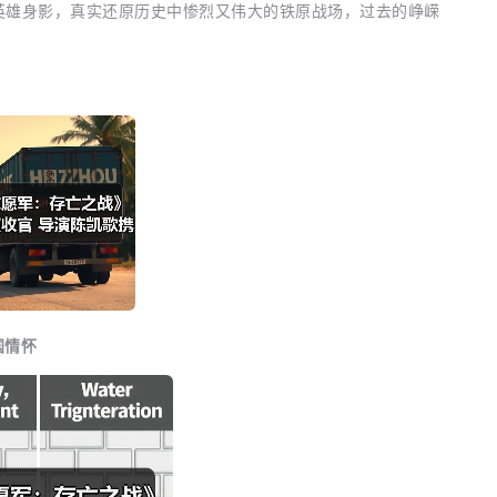
英雄身影，真实还原历史中惨烈又伟大的铁原战场，过去的峥嵘
国情怀