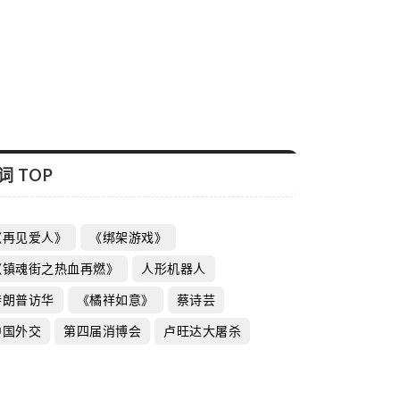
剧《苦力》亮相上海 王丹妮：角色赋予
面对挑战的勇气
芯新知日报
2026-06-12
词 TOP
《再见爱人》
《绑架游戏》
《镇魂街之热血再燃》
人形机器人
特朗普访华
《橘祥如意》
蔡诗芸
中国外交
第四届消博会
卢旺达大屠杀