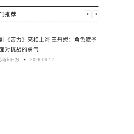
门推荐
高分喜剧《
生活娱乐
生活娱乐
不断全国热
启芯新知日报