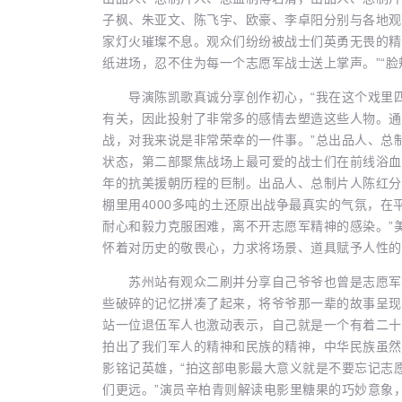
子枫、朱亚文、陈飞宇、欧豪、李卓阳分别与各地观
家灯火璀璨不息。观众们纷纷被战士们英勇无畏的精
纸进场，忍不住为每一个志愿军战士送上掌声。”“脸
导演陈凯歌真诚分享创作初心，“我在这个戏里四
有关，因此投射了非常多的感情去塑造这些人物。通
战，对我来说是非常荣幸的一件事。”总出品人、总
状态，第二部聚焦战场上最可爱的战士们在前线浴血
年的抗美援朝历程的巨制。出品人、总制片人陈红分享
棚里用4000多吨的土还原出战争最真实的气氛，在
耐心和毅力克服困难，离不开志愿军精神的感染。”
怀着对历史的敬畏心，力求将场景、道具赋予人性的
苏州站有观众二刷并分享自己爷爷也曾是志愿军的
些破碎的记忆拼凑了起来，将爷爷那一辈的故事呈现
站一位退伍军人也激动表示，自己就是一个有着二十
拍出了我们军人的精神和民族的精神，中华民族虽然
影铭记英雄，“拍这部电影最大意义就是不要忘记志
们更远。”演员辛柏青则解读电影里糖果的巧妙意象