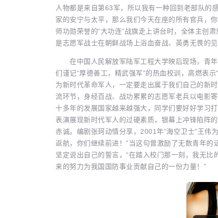
人物都是来自第63军，所以我有一种回到老部队的
家的安宁与太平，那么我们今天在座的所有官兵，你们
师功勋荣誉的“大功连”战旗走上讲台时，全体主创
是志愿军战士在朝鲜战场上浴血奋战、英勇无畏的见
在中国人民解放军陆军工程大学映后现场，青年官
们谨记“厚德善工，精武强军”的热血校训，高燃表
为新时代革命军人，一定要走出属于我们自己的新时
流环节，身经百战、战功累累的志愿军老兵以电影寄
十多年的发展国家越来越强大，同学们要好好学习打
表演展现新时代军人的过硬素质，银幕上冲锋陷阵的
赤诚。编剧张珂动情分享，2001年“海空卫士”王
返航，你们继续前进！”当这句曾激励了无数青年的
坚定说出自己的誓言，“在踏入校门那一刻，我无比
来的努力为我国国防事业贡献自己的一份力量！”