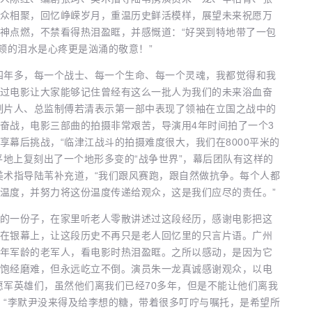
众相聚，回忆峥嵘岁月，重温历史鲜活模样，展望未来祝愿万
神点燃，不禁看得热泪盈眶，并感慨道：“好哭到特地带了一包
颊的泪水是心疼更是汹涌的敬意！”
年多，每一个战士、每一个生命、每一个灵魂，我都觉得和我
过电影让大家能够记住曾经有这么一批人为我们的未来浴血奋
制片人、总监制傅若清表示第一部中表现了领袖在立国之战中的
奋战，电影三部曲的拍摄非常艰苦，导演用4年时间拍了一个3
幕后挑战，“临津江战斗的拍摄难度很大，我们在8000平米的
平地上复刻出了一个地形多变的“战争世界”，幕后团队有这样的
美术指导陆苇补充道，“我们跟风赛跑，跟自然做抗争。每个人都
温度，并努力将这份温度传递给观众，这是我们应尽的责任。”
一份子，在家里听老人零散讲述过这段经历，感谢电影把这
在银幕上，让这段历史不再只是老人回忆里的只言片语。广州
年军龄的老军人，看电影时热泪盈眶。之所以感动，是因为它
饱经磨难，但永远屹立不倒。演员朱一龙真诚感谢观众，以电
愿军英雄们，虽然他们离我们已经70多年，但是不能让他们离我
，“李默尹没来得及给李想的糖，带着很多叮咛与嘱托，是希望所