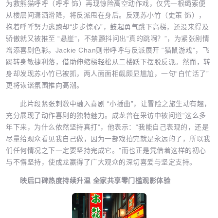
为救熊猫呼呼（呼呼 饰）再现惊险高空动作戏，仅凭一根绳索便
从楼层间潇洒滑降，将反派甩在身后。反观苏小竹（史策 饰），
抱着呼呼努力逃跑却“步步惊心”，鼓起勇气跳下高梯，还没来得及
骄傲就又被推至 “悬崖”，不禁颤抖问出“真的跳啊？”，为紧张剧情
增添喜剧色彩。Jackie Chan则带呼呼与反派展开 “猫鼠游戏”，飞
踢转身敏捷利落，借助伸缩梯轻松从二楼跃下摆脱反派。然而，转
身却发现苏小竹已被抓，两人面面相觑颇显尴尬，一句“白忙活了”
更将诙谐氛围推向高潮。
此片段紧张刺激中融入喜剧 “小插曲”，让冒险之旅生动有趣，
充分展现了动作喜剧的独特魅力。成龙曾在采访中被问道“这么多
年下来，为什么依然坚持真打”，他表示：“我能自己表现的，还是
尽量给观众看见我自己做，因为一部戏拍完就是永远的了，所以我
们任何情况之下一定要坚持完成它。”而也正是凭借着这样的初心
与不懈坚持，使成龙赢得了广大观众的深切喜爱与坚定支持。
映后口碑热度持续升温
全家共享零门槛观影体验