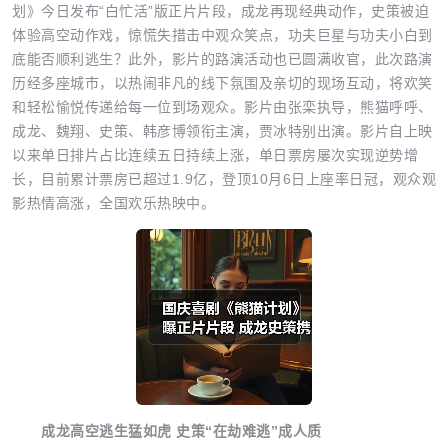
划》今日发布“白忙活”版正片片段，成龙再现经典动作，史策被迫
体验高空动作戏，惊慌失措击中观众笑点，功夫巨星与功夫小白到
底能否顺利逃生？此外，影片的路演活动也已圆满收官，此次路演
历经多座城市，以热闹非凡的线下氛围及亲切的现场互动，将欢笑
和轻松愉悦传递给每一位到场观众。影片由张栾执导，熊猫呼呼、
成龙、魏翔、史策、韩彦博领衔主演，贾冰特别出演。影片自上映
以来单日排片占比连续五日持续上涨，单日票房屡次实现逆势增
长，目前累计票房已超过1.9亿，登顶10月6日上座率日冠，观众观
影热情高涨，全国欢乐热映中。
成龙高空逃生猛如虎 史策“在劫难逃”成人质