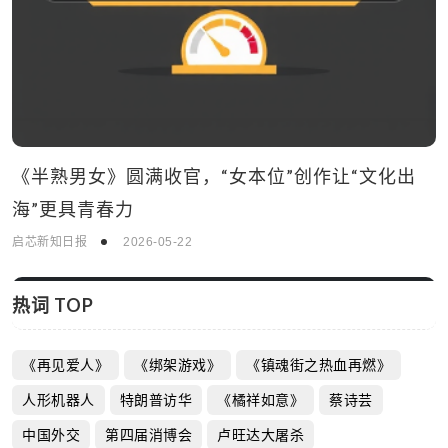
《半熟男女》圆满收官，“女本位”创作让“文化出
海”更具青春力
启芯新知日报
2026-05-22
热词 TOP
《再见爱人》
《绑架游戏》
《镇魂街之热血再燃》
人形机器人
特朗普访华
《橘祥如意》
蔡诗芸
中国外交
第四届消博会
卢旺达大屠杀