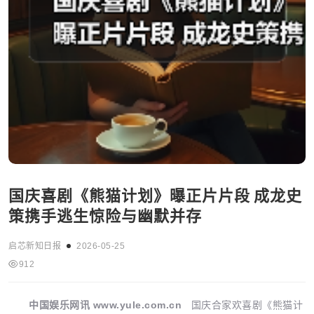
国庆喜剧《熊猫计划》曝正片片段 成龙史
策携手逃生惊险与幽默并存
启芯新知日报
2026-05-25
912
中国娱乐网讯 www.yule.com.cn
国庆合家欢喜剧《熊猫计