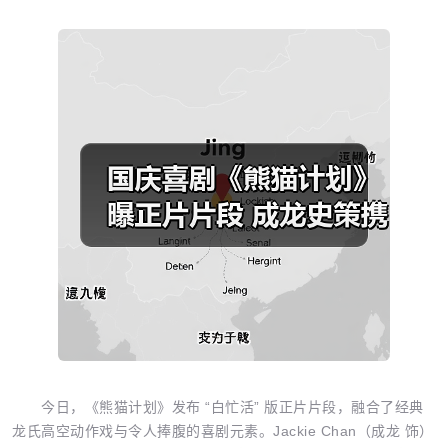
今日，《熊猫计划》发布 “白忙活” 版正片片段，融合了经典
龙氏高空动作戏与令人捧腹的喜剧元素。Jackie Chan（成龙 饰）