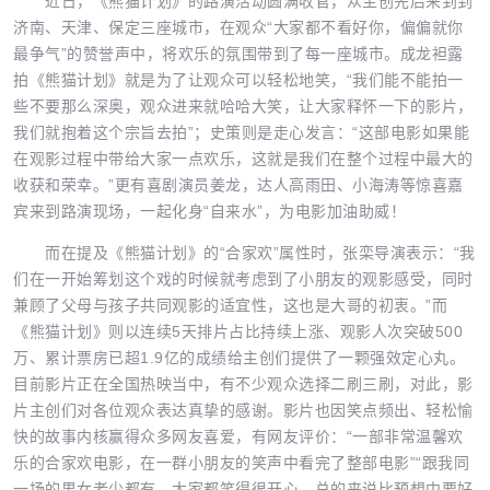
近日，《熊猫计划》的路演活动圆满收官，众主创先后来到到
济南、天津、保定三座城市，在观众“大家都不看好你，偏偏就你
最争气”的赞誉声中，将欢乐的氛围带到了每一座城市。成龙袒露
拍《熊猫计划》就是为了让观众可以轻松地笑，“我们能不能拍一
些不要那么深奥，观众进来就哈哈大笑，让大家释怀一下的影片，
我们就抱着这个宗旨去拍”；史策则是走心发言：“这部电影如果能
在观影过程中带给大家一点欢乐，这就是我们在整个过程中最大的
收获和荣幸。”更有喜剧演员姜龙，达人高雨田、小海涛等惊喜嘉
宾来到路演现场，一起化身“自来水”，为电影加油助威！
而在提及《熊猫计划》的“合家欢”属性时，张栾导演表示：“我
们在一开始筹划这个戏的时候就考虑到了小朋友的观影感受，同时
兼顾了父母与孩子共同观影的适宜性，这也是大哥的初衷。”而
《熊猫计划》则以连续5天排片占比持续上涨、观影人次突破500
万、累计票房已超1.9亿的成绩给主创们提供了一颗强效定心丸。
目前影片正在全国热映当中，有不少观众选择二刷三刷，对此，影
片主创们对各位观众表达真挚的感谢。影片也因笑点频出、轻松愉
快的故事内核赢得众多网友喜爱，有网友评价：“一部非常温馨欢
乐的合家欢电影，在一群小朋友的笑声中看完了整部电影”“跟我同
一场的男女老少都有，大家都笑得很开心，总的来说比预想中要好