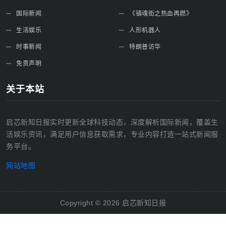
国际新闻
《镇魂街之热血再燃》
生活娱乐
人形机器人
时事新闻
特朗普访华
免责声明
关于本站
启芯新知日报实时更新全球科技动态，深度解析国际新闻，覆盖生
活娱乐资讯，满足用户信息获取需求，专业内容打造一站式新闻服
务平台。
网站地图
Copyright ©
2026
启芯新知日报
友情链接：
百度
腾讯
新浪
淘宝
微博