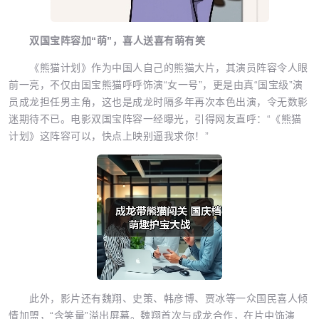
双国宝阵容加“萌”，喜人送喜有萌有笑
《熊猫计划》作为中国人自己的熊猫大片，其演员阵容令人眼
前一亮，不仅由国宝熊猫呼呼饰演“女一号”，更是由真“国宝级”演
员成龙担任男主角，这也是成龙时隔多年再次本色出演，令无数影
迷期待不已。电影双国宝阵容一经曝光，引得网友直呼：“《熊猫
计划》这阵容可以，快点上映别逼我求你！”
此外，影片还有魏翔、史策、韩彦博、贾冰等一众国民喜人倾
情加盟，“含笑量”溢出屏幕。魏翔首次与成龙合作，在片中饰演