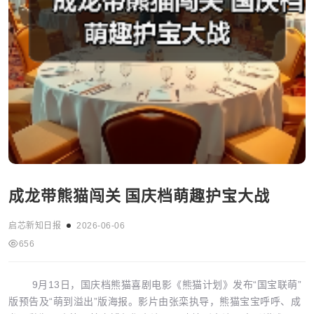
成龙带熊猫闯关 国庆档萌趣护宝大战
启芯新知日报
2026-06-06
656
9月13日，国庆档熊猫喜剧电影《熊猫计划》发布“国宝联萌”
版预告及“萌到溢出”版海报。影片由张栾执导，熊猫宝宝呼呼、成