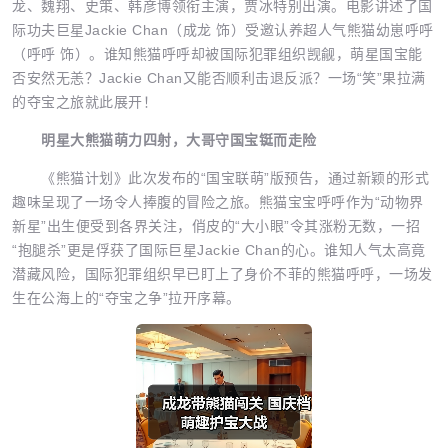
龙、魏翔、史策、韩彦博领衔主演，贾冰特别出演。电影讲述了国
际功夫巨星Jackie Chan（成龙 饰）受邀认养超人气熊猫幼崽呼呼
（呼呼 饰）。谁知熊猫呼呼却被国际犯罪组织觊觎，萌星国宝能
否安然无恙？Jackie Chan又能否顺利击退反派？一场“笑”果拉满
的夺宝之旅就此展开！
明星大熊猫萌力四射，大哥守国宝铤而走险
《熊猫计划》此次发布的“国宝联萌”版预告，通过新颖的形式
趣味呈现了一场令人捧腹的冒险之旅。熊猫宝宝呼呼作为“动物界
新星”出生便受到各界关注，俏皮的“大小眼”令其涨粉无数，一招
“抱腿杀”更是俘获了国际巨星Jackie Chan的心。谁知人气太高竟
潜藏风险，国际犯罪组织早已盯上了身价不菲的熊猫呼呼，一场发
生在公海上的“夺宝之争”拉开序幕。