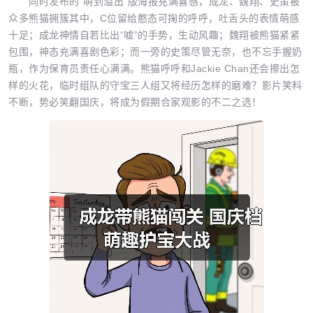
同时发布的“萌到溢出”版海报充满喜感，成龙、魏翔、史策被
众多熊猫拥簇其中，C位留给憨态可掬的呼呼，吐舌头的表情萌感
十足；成龙神情自若比出“嘘”的手势，生动风趣；魏翔被熊猫紧紧
包围，神态充满喜剧色彩；而一旁的史策尽管无奈，也不忘手握奶
瓶，作为保育员责任心满满。熊猫呼呼和Jackie Chan还会擦出怎
样的火花，临时组队的守宝三人组又将经历怎样的磨难？影片笑料
不断，势必笑翻国庆，将成为假期合家观影的不二之选！