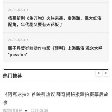
2026-07-13
杨幂新剧《生万物》火热来袭，秦海璐、倪大红演
配角，年代剧又要有天花板了
2026-07-13
甄子丹贺岁档动作电影《误判》上海路演 观众大呼
“passion”
热门推荐
《阿克达拉》首映引热议 薛奇揭秘援疆拍摄幕后故
生活娱乐
事
启芯新知日报
2026-05-30