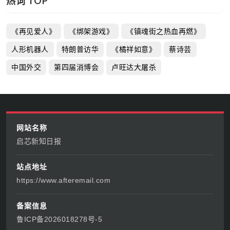
热词 TOP
《再见爱人》
《绑架游戏》
《镇魂街之热血再燃》
人形机器人
特朗普访华
《橘祥如意》
蔡诗芸
中国外交
第四届消博会
卢旺达大屠杀
网站名称
启芯新知日报
站点地址
https://www.afteremail.com
备案信息
鲁ICP备2026018278号-5