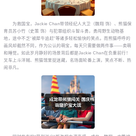
为救国宝，Jackie Chan带领经纪人大卫（魏翔 饰）、熊猫保
育员苏小竹（史策 饰）与犯罪组织斗智斗勇，勇闯野生动物基
地，途中不乏“被犀牛追赶”等诸多轻松愉快的笑点。而熊猫呼呼的
画风却截然不同，作为公认的萌宝，每天只需要做两件事——卖萌
和睡觉。如此岁月静好的场景背后都是Jackie Chan在负重前行！
叉车上斗洋贼、熊猫馆里捉迷藏，名场面轮番上演，笑点不断、热
闹非凡。