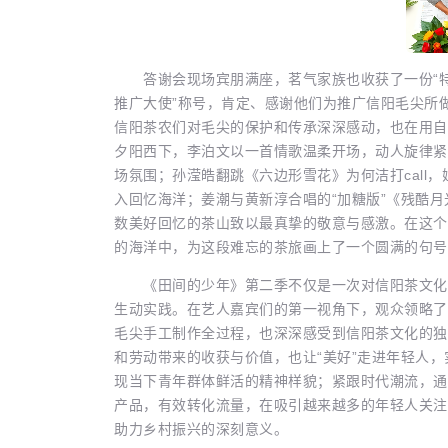
答谢会现场宾朋满座，茗气家族也收获了一份“特
推广大使”称号，肯定、感谢他们为推广信阳毛尖所
信阳茶农们对毛尖的保护和传承深深感动，也在用自
夕阳西下，李泊文以一首情歌温柔开场，动人旋律紧
场氛围；孙滢皓翻跳《六边形雪花》为何洁打call
入回忆海洋；姜潮与黄新淳合唱的“加糖版”《残酷
数美好回忆的茶山致以最真挚的敬意与感激。在这个
的海洋中，为这段难忘的茶旅画上了一个圆满的句号
《田间的少年》第二季不仅是一次对信阳茶文化的
生动实践。在艺人嘉宾们的第一视角下，观众领略了
毛尖手工制作全过程，也深深感受到信阳茶文化的独
和劳动带来的收获与价值，也让“美好”走进年轻人，
现当下青年群体鲜活的精神样貌；紧跟时代潮流，通
产品，有效转化流量，在吸引越来越多的年轻人关注
助力乡村振兴的深刻意义。