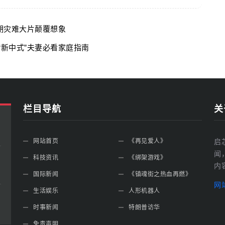
暑期灾难大片颠覆想象
“新中式”夫妻必看家庭指南
栏目导航
关
网站首页
《再见爱人》
启
闻
科技资讯
《绑架游戏》
内
国际新闻
《镇魂街之热血再燃》
网
生活娱乐
人形机器人
时事新闻
特朗普访华
免责声明