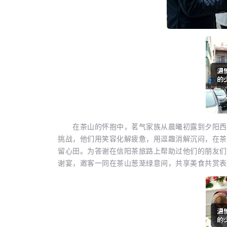
在茶山的怀抱中，茗气家族从晨曦初露到夕阳西下
挑战，他们用笑容化解疲惫，用逗趣消解沉闷，在茶
留心田。为答谢在信阳茶旅路上帮助过他们的朋友们
谢宴，邀客一同在茶山葱茏绿意间，共享美食共赏表