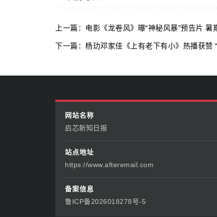
上一篇：电影《龙卷风》曝“神秘风暴”预告片 
下一篇：杨玏邓家佳《上有老下有小》热播获赞 
网站名称
启芯新知日报
站点地址
https://www.afteremail.com
备案信息
鲁ICP备2026018278号-5