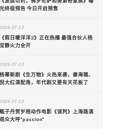
《波提切利，佛罗伦萨和美第奇家族》曝
光终极预告 今日开启预售
2026-07-13
《假日暖洋洋2》正在热播 最强合伙人杨
宝静火力全开
2026-07-13
杨幂新剧《生万物》火热来袭，秦海璐、
倪大红演配角，年代剧又要有天花板了
2026-07-13
甄子丹贺岁档动作电影《误判》上海路演
观众大呼“passion”