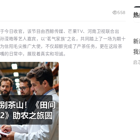
558
热
今日收官，该节目由西鲸传媒、芒果TV、河南卫视联合出
孙滢皓等艺人嘉宾，以“茗气家族”之名，共同踏上了一场为期十
影节
新
生活娱乐
为信阳毛尖推广大使，不仅超额完成了产茶任务，更在这段茶
我
嘴的日常中，展现着真实和坦诚。
启