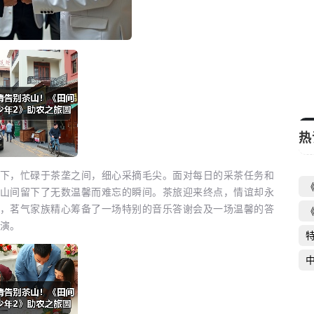
《新一年又一年》收官 时代变迁中的百姓
生活史
启芯新知日报
2026-06-16
热
，忙碌于茶垄之间，细心采摘毛尖。面对每日的采茶任务和
山间留下了无数温馨而难忘的瞬间。茶旅迎来终点，情谊却永
，茗气家族精心筹备了一场特别的音乐答谢会及一场温馨的答
演。