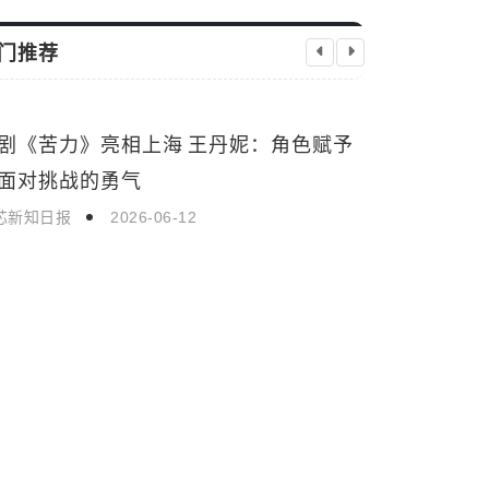
门推荐
剧《苦力》亮相上海 王丹妮：角色赋予
高分喜剧《
生活娱乐
生活娱乐
面对挑战的勇气
不断全国热
芯新知日报
2026-06-12
启芯新知日报