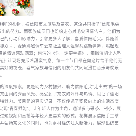
别”的礼物，被信阳市文旅局及茶农、茶企共同授予“信阳毛尖
做出的努力。而家族成员们也纷纷走心对毛尖深情告白，他们为
己的行动和影响力，引领更多人了解、喜爱信阳毛尖。伴随着
抓双耳；麦迪娜邀请车云茶社主理人温馨共跳新疆舞，燃起现
，姐弟情谊感动满满；何洁的《你一定要幸福》，细腻演唱让人坠
月光》让现场充斥着甜蜜气息。每一个节目都在向这片给予他们无
美好的夜晚，茗气家族与信阳的朋友们共同沉浸在音乐与欢乐
。
深度探索，更是助力乡村振兴、助力信阳毛尖“走出去”的一场
茶山间的秀丽风光、感受到了茶农的淳朴与热情、见证了信阳
特魅力。节目组的真实记录，不仅传递了积极向上的生活态度
实现“青春赋能”。让年轻人作为主角，通过参与采茶、制茶，展
过短视频和直播等年轻人更喜欢的形式，花样展示信阳手工茶
并弘扬茶文化的同时，也为乡村经济注入新活力，展现出综艺