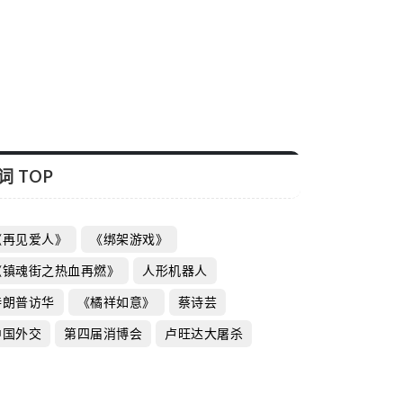
词 TOP
《再见爱人》
《绑架游戏》
《镇魂街之热血再燃》
人形机器人
特朗普访华
《橘祥如意》
蔡诗芸
中国外交
第四届消博会
卢旺达大屠杀