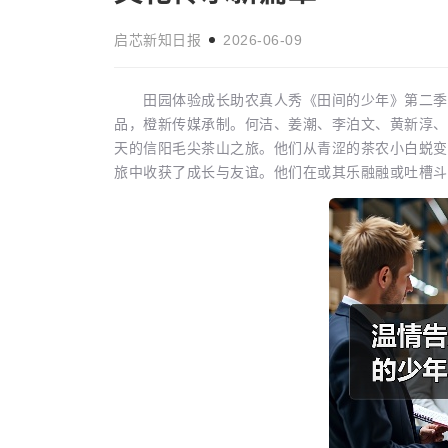
启芯新知日报
2026-06-09
田园体验成长助农真人秀《田间的少年》第二季于
品，橙新传媒承制。何洁、姜潮、李泊文、黄新淳、
女本位”创作让
短片《绿色海洋》入围英国瑞丹斯电
生活娱乐
天的信阳毛尖茶山之旅。他们从青涩的茶农小白蜕变
启芯新知日报
2026-04-20
旅中收获了成长与友谊。他们在或其乐融融或吐槽斗