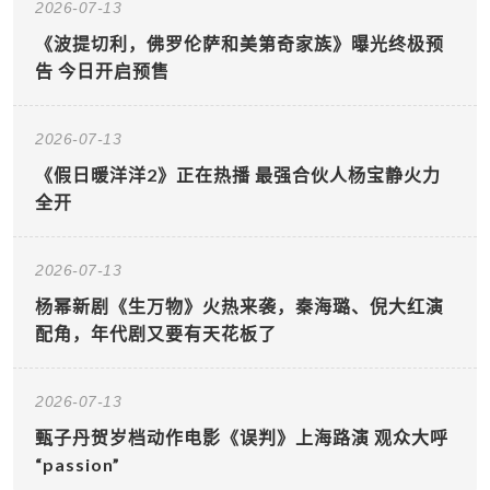
2026-07-13
《波提切利，佛罗伦萨和美第奇家族》曝光终极预
告 今日开启预售
2026-07-13
《假日暖洋洋2》正在热播 最强合伙人杨宝静火力
全开
2026-07-13
杨幂新剧《生万物》火热来袭，秦海璐、倪大红演
配角，年代剧又要有天花板了
2026-07-13
甄子丹贺岁档动作电影《误判》上海路演 观众大呼
“passion”