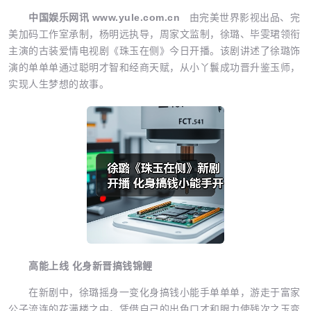
中国娱乐网讯 www.yule.com.cn
由完美世界影视出品、完
美加码工作室承制，杨明远执导，周家文监制，徐璐、毕雯珺领衔
主演的古装爱情电视剧《珠玉在侧》今日开播。该剧讲述了徐璐饰
演的单单单通过聪明才智和经商天赋，从小丫鬟成功晋升鉴玉师，
实现人生梦想的故事。
高能上线 化身新晋搞钱锦鲤
在新剧中，徐璐摇身一变化身搞钱小能手单单单，游走于富家
公子流连的花满楼之中，凭借自己的出色口才和眼力使残次之玉变