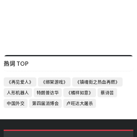
热词 TOP
《再见爱人》
《绑架游戏》
《镇魂街之热血再燃》
人形机器人
特朗普访华
《橘祥如意》
蔡诗芸
中国外交
第四届消博会
卢旺达大屠杀