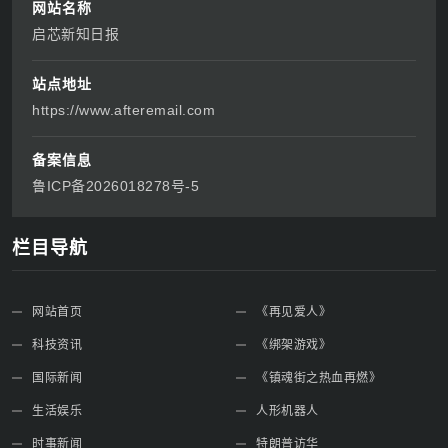
网站名称
启芯新知日报
站点地址
https://www.afteremail.com
备案信息
鲁ICP备2026018278号-5
栏目导航
网站首页
《再见爱人》
科技资讯
《绑架游戏》
国际新闻
《镇魂街之热血再燃》
生活娱乐
人形机器人
时事新闻
特朗普访华