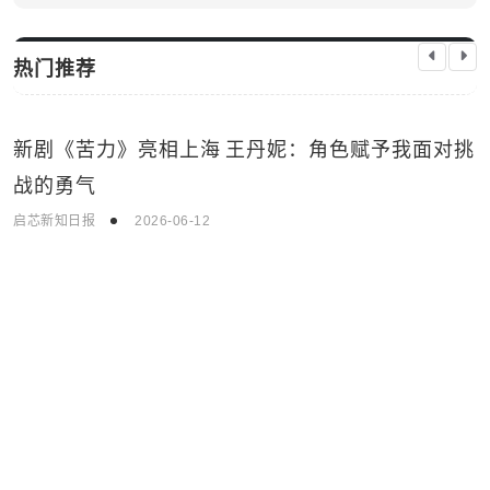
热门推荐
新剧《苦力》亮相上海 王丹妮：角色赋予我面对挑
生活娱乐
战的勇气
启芯新知日报
2026-06-12