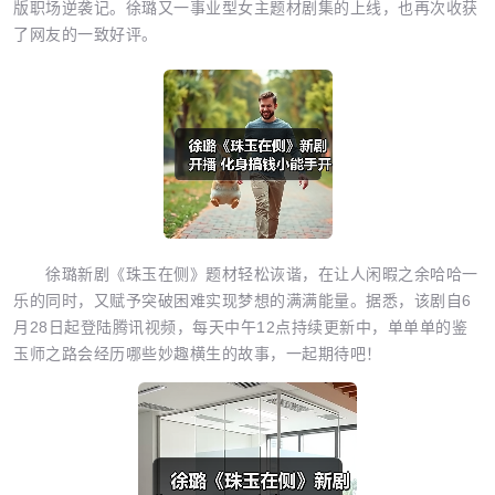
版职场逆袭记。徐璐又一事业型女主题材剧集的上线，也再次收获
了网友的一致好评。
徐璐新剧《珠玉在侧》题材轻松诙谐，在让人闲暇之余哈哈一
乐的同时，又赋予突破困难实现梦想的满满能量。据悉，该剧自6
月28日起登陆腾讯视频，每天中午12点持续更新中，单单单的鉴
玉师之路会经历哪些妙趣横生的故事，一起期待吧！