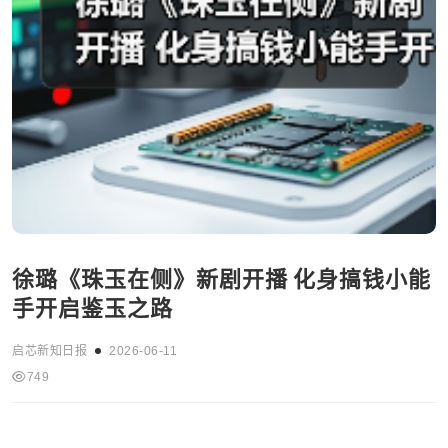
徐璐《珠玉在侧》新剧开播 化身搞钱小能
手开启鉴玉之路
启芯新知日报
2026-06-11
749