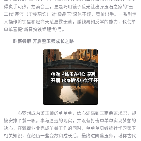
得炙手可热。拍卖会上，更是巧用镜子反光让出身玉石之家的“玉
二代”裴沛（毕雯珺饰）对“极品玉”深信不疑，竞价出手。一系列惊
人操作将销售和经商天赋展露无遗，赚钱易如反掌的能力，也使单
单单喜提“新晋搞钱锦鲤”称号。
卧薪尝胆 开启鉴玉师成长之路
一心梦想成为鉴玉师的单单单，信心满满到玉商裴家求职，却
被安排丫鬟一职。事与愿违的现实，并没有打击单单单实现梦想的
决心，在兢兢业业完成丫鬟工作的同时，单单单见缝插针学习鉴玉
相关知识，在经历一些变故和成长后，最终进阶鉴玉师，堪称古代