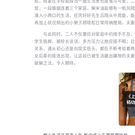
贴，晓蒙在学校能独当一面生活里也是鬼马可爱，二
现，一段婚姻连着三个家庭，柴米油盐哪有一帆风顺
涌入小两口的生活，任凭好好先生吕翔从中周旋，能
再加上状况频出的小舅子顾晓松日常闯祸搅局，夫妻
与此同时，二人不仅要应对家庭中的措手不及，工
学生挑衅、被校长谈话，多方压力让她应接不暇；吕
关系，遵从初心还是向现实低头，都在不断考验着两
女后辈的接连出现，让这段已被生活磨出嫌隙的夫妻
破解之法，令人期待。