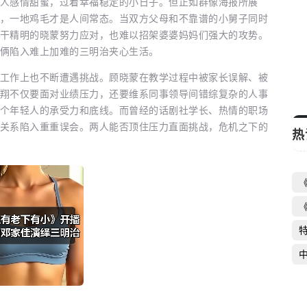
人感情甜蜜，过着幸福稳定的小日子。但正如群像海报所展
，一地鸡毛才是人间常态。当双方父母和不靠谱的小舅子同时
《新一年又一年》收官 时代变迁中的百姓
干精明的晓蒙努力应对，也难以招架婆婆妈妈们强大的攻势。
生活史
俩陷入难上加难的三明治夹心生活。
启芯新知日报
2026-06-16
作上也不断遭遇挑战。顾晓蒙在教学过程中被家长误解、被
翔不仅要面对业绩压力，还要维系同事领导间错综复杂的人事
个年轻人的承受力和底线。而曾经的话剧社学长、热情的职场
关系陷入重重误会。两人能否顶住压力直面挑战，危机之下的
热