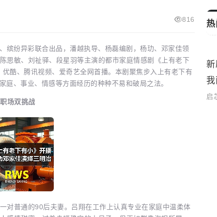
816
热
、缤纷异彩联合出品，潘越执导、杨磊编剧，杨玏、邓家佳领
陈思敏、刘祉驿、段星羽等主演的都市家庭情感剧《上有老下
影节
新
生活娱乐
剧场，优酷、腾讯视频、爱奇艺全网首播。本剧聚焦步入上有老下有
我
在家庭、事业、情感等方面经历的种种不易和破局之法。
启
庭职场双挑战
对普通的90后夫妻。吕翔在工作上认真专业在家庭中温柔体