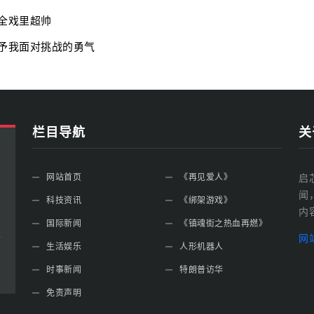
全戏里超帅
予我面对挑战的勇气
栏目导航
关
网站首页
《再见爱人》
启
闻
科技资讯
《绑架游戏》
内
国际新闻
《镇魂街之热血再燃》
网
生活娱乐
人形机器人
时事新闻
特朗普访华
免责声明