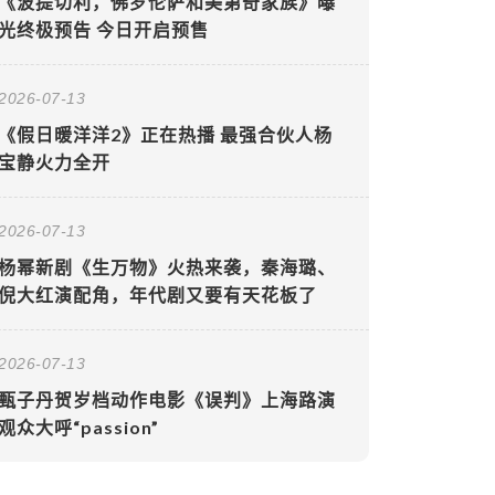
《波提切利，佛罗伦萨和美第奇家族》曝
光终极预告 今日开启预售
2026-07-13
《假日暖洋洋2》正在热播 最强合伙人杨
宝静火力全开
2026-07-13
杨幂新剧《生万物》火热来袭，秦海璐、
倪大红演配角，年代剧又要有天花板了
2026-07-13
甄子丹贺岁档动作电影《误判》上海路演
观众大呼“passion”