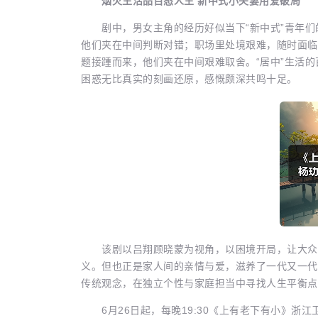
烟火生活品百态人生 新中式小夫妻用爱破局
剧中，男女主角的经历好似当下“新中式”青年们
他们夹在中间判断对错；职场里处境艰难，随时面临
题接踵而来，他们夹在中间艰难取舍。“居中”生活的
困惑无比真实的刻画还原，感慨颇深共鸣十足。
该剧以吕翔顾晓蒙为视角，以困境开局，让大众在
义。但也正是家人间的亲情与爱，滋养了一代又一代
传统观念，在独立个性与家庭担当中寻找人生平衡点
6月26日起，每晚19:30《上有老下有小》浙