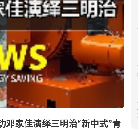
玏邓家佳演绎三明治“新中式”青