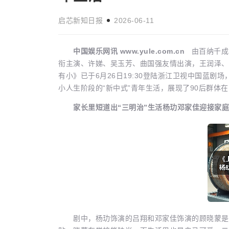
启芯新知日报
2026-06-11
中国娱乐网讯 www.yule.com.cn
由百纳千成
衔主演、许娣、吴玉芳、曲国强友情出演，王润泽、
女本位”创作让
短片《绿色海洋》入围英国瑞丹斯电
生活娱乐
有小》已于6月26日19:30登陆浙江卫视中国蓝
启芯新知日报
2026-04-20
小人生阶段的“新中式”青年生活，展现了90后群体
家长里短道出“三明治”生活杨玏邓家佳迎接家
剧中，杨玏饰演的吕翔和邓家佳饰演的顾晓蒙是一