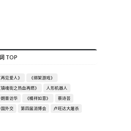
词 TOP
《再见爱人》
《绑架游戏》
《镇魂街之热血再燃》
人形机器人
特朗普访华
《橘祥如意》
蔡诗芸
中国外交
第四届消博会
卢旺达大屠杀