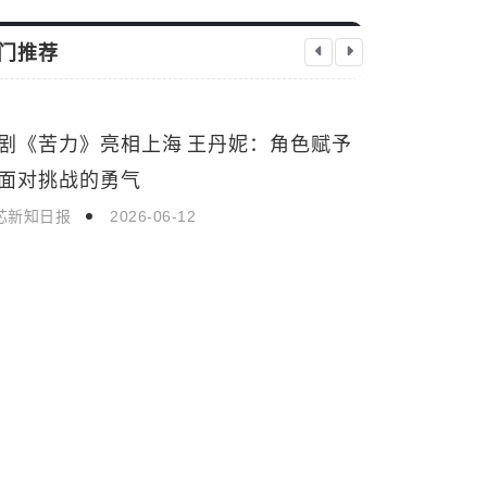
门推荐
剧《苦力》亮相上海 王丹妮：角色赋予
高分喜剧《
生活娱乐
生活娱乐
面对挑战的勇气
不断全国热
芯新知日报
2026-06-12
启芯新知日报