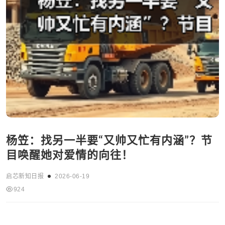
杨笠：找另一半要“又帅又忙有内涵”？节
目唤醒她对爱情的向往！
启芯新知日报
2026-06-19
924