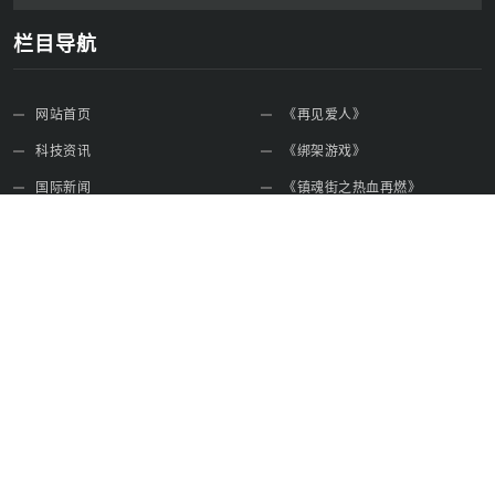
栏目导航
网站首页
《再见爱人》
科技资讯
《绑架游戏》
国际新闻
《镇魂街之热血再燃》
生活娱乐
人形机器人
时事新闻
特朗普访华
免责声明
关于本站
启芯新知日报实时更新全球科技动态，深度解析国际新闻，覆盖生
活娱乐资讯，满足用户信息获取需求，专业内容打造一站式新闻服
务平台。