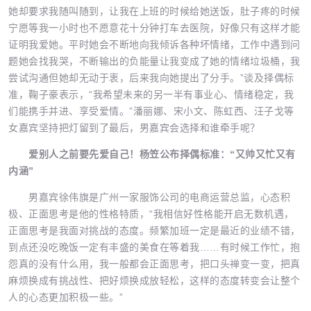
她却要求我随叫随到，让我在上班的时候给她送饭，肚子疼的时候
宁愿等我一小时也不愿意花十分钟打车去医院，好像只有这样才能
证明我爱她。平时她会不断地向我倾诉各种坏情绪，工作中遇到问
题她会找我哭，不断输出的负能量让我变成了她的情绪垃圾桶，我
尝试沟通但她却无动于衷，后来我向她提出了分手。”谈及择偶标
准，鞠子豪表示，“我希望未来的另一半有事业心、情绪稳定，我
们能携手并进、享受爱情。”潘丽娜、宋小文、陈虹西、汪子戈等
女嘉宾坚持把灯留到了最后，男嘉宾会选择和谁牵手呢？
爱别人之前要先爱自己！杨笠公布择偶标准：“又帅又忙又有
内涵”
男嘉宾徐伟旗是广州一家服饰公司的电商运营总监，心态积
极、正面思考是他的性格特质，“我相信好性格能开启无数机遇，
正面思考是我面对挑战的态度。频繁加班一定是最近的业绩不错，
到点还没吃晚饭一定有丰盛的美食在等着我……有时候工作忙，抱
怨真的没有什么用，我一般都会正面思考，把口头禅变一变，把真
麻烦换成有挑战性、把好烦换成放轻松，这样的态度转变会让整个
人的心态更加积极一些。”