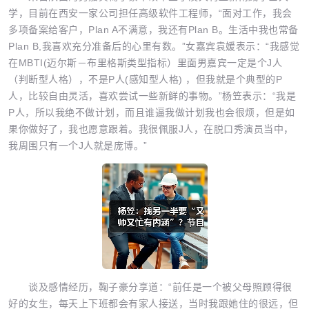
学，目前在西安一家公司担任高级软件工程师，“面对工作，我会
多项备案给客户，Plan A不满意，我还有Plan B。生活中我也常备
Plan B,我喜欢充分准备后的心里有数。”女嘉宾袁媛表示：“我感觉
在MBTI(迈尔斯－布里格斯类型指标）里面男嘉宾一定是个J人
（判断型人格），不是P人(感知型人格) ，但我就是个典型的P
人，比较自由灵活，喜欢尝试一些新鲜的事物。”杨笠表示：“我是
P人，所以我绝不做计划，而且谁逼我做计划我也会很烦，但是如
果你做好了，我也愿意跟着。我很佩服J人，在脱口秀演员当中，
我周围只有一个J人就是庞博。”
谈及感情经历，鞠子豪分享道：“前任是一个被父母照顾得很
好的女生，每天上下班都会有家人接送，当时我跟她住的很远，但