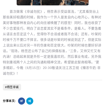
首次做客《非诚勿扰》，杨笠表示受益匪浅，“尤其看到台上
那些美好相遇的时候，我作为一个外人是发自内心地开心，有种对
美好事物那种发自内心的向往被唤醒了的感觉！同时，我也收获了
不少恋爱技巧，明白了谈恋爱其实不是看条件，是看人。不要急着
从语言去否定这个人，觉得你不合适或者我不合适；还有，吵架的
时候千万不要口不择言，很多话是吵架的时候说到这了，但是实际
上说出来以后对另一半的伤害和否定很大，吵架的时候也要好好讲
话。”现场，杨笠还公布了自己的择偶标准，“三条，又帅又忙又有
内涵！总结起来就是外形一定是我喜欢的，然后事业有成，另外我
特别重视两个人之间的沟通和精神交流，希望彼此智商相等。”更
多精彩，今晚（6月15日）20:30敬请关注江苏卫视《臻浓牛奶·非
诚勿扰》！
#杨笠非诚
分享本文: