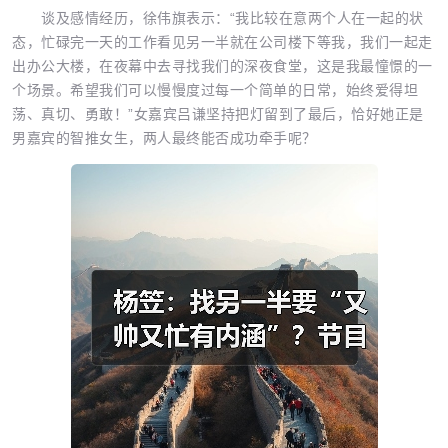
谈及感情经历，徐伟旗表示：“我比较在意两个人在一起的状
态，忙碌完一天的工作看见另一半就在公司楼下等我，我们一起走
出办公大楼，在夜幕中去寻找我们的深夜食堂，这是我最憧憬的一
个场景。希望我们可以慢慢度过每一个简单的日常，始终爱得坦
荡、真切、勇敢！”女嘉宾吕谦坚持把灯留到了最后，恰好她正是
男嘉宾的智推女生，两人最终能否成功牵手呢？