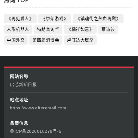
《再见爱人》
《绑架游戏》
《镇魂街之热血再燃》
人形机器人
特朗普访华
《橘祥如意》
蔡诗芸
中国外交
第四届消博会
卢旺达大屠杀
网站名称
启芯新知日报
站点地址
https://www.afteremail.com
备案信息
鲁ICP备2026018278号-5