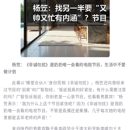
杨笠：《非诚勿扰》是奶奶唯一会看的电视节目，生活中不爱
做计划
此番以“臻爱合伙人”身份亮相《非诚勿扰》，杨笠还向曾经来
过节目的“前辈”何广智取经，“我说我真的好紧张，有什么需要注意
的吗？广智告诉我说，你别老是一心录节目，也看看男嘉宾！”杨
笠表示：“我为什么上这个节目紧张呢？因为《非诚勿扰》是我奶
奶唯一会看的电视节目，不管是直播还是重播，几乎每次她的电视
里都是孟非老师的声音！”
来自陕西的男嘉宾鞠子豪本硕毕业于澳大利亚新南威尔士大