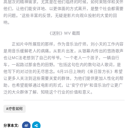
高层次的精神需求，尤其是在他们临终的时候，如何来陪伴和关怀
他们，让他们能安详地、以更体面的方式离开，是整个社会都需要
的问题。”这些丰富的反馈，无疑是影片向观众投射的大爱的回
响。
《送别》MV 截图
正如片中所展现的那样，作为音乐治疗师，刘小天的工作内容
是用音乐缓解老人的病痛。从影片出发，从银幕内传出的悠扬歌声
也让MC法老想到了自己的爷爷。“一个老人一个孩子，一辆自行
车，一起路过那金色的田野。”包括这句在内的数句动人歌词，是
他写下的对过往的无尽思念。6月15日上映的《来日皆方长》希望
让更多人关注到这些需要关爱的群体，为他们提供更加人性化的帮
助，也希望能够通过电影的形式，让“安宁疗护”和音乐治疗让更广
泛的大众群体了解、知晓这个行业的价值和意义。
#疗愈如何
分享本文: