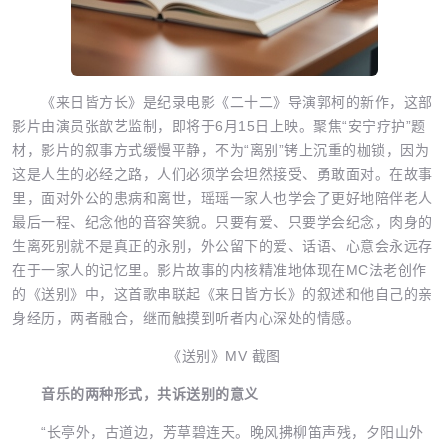
《来日皆方长》是纪录电影《二十二》导演郭柯的新作，这部
影片由演员张歆艺监制，即将于6月15日上映。聚焦“安宁疗护”题
材，影片的叙事方式缓慢平静，不为“离别”铐上沉重的枷锁，因为
这是人生的必经之路，人们必须学会坦然接受、勇敢面对。在故事
里，面对外公的患病和离世，瑶瑶一家人也学会了更好地陪伴老人
最后一程、纪念他的音容笑貌。只要有爱、只要学会纪念，肉身的
生离死别就不是真正的永别，外公留下的爱、话语、心意会永远存
在于一家人的记忆里。影片故事的内核精准地体现在MC法老创作
的《送别》中，这首歌串联起《来日皆方长》的叙述和他自己的亲
身经历，两者融合，继而触摸到听者内心深处的情感。
《送别》MV 截图
音乐的两种形式，共诉送别的意义
“长亭外，古道边，芳草碧连天。晚风拂柳笛声残，夕阳山外