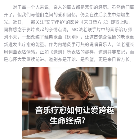
对于每一个人来说，亲人的离去都是悲伤的经历。虽然他们离
开了，但我们与他们之间的爱和回忆，仍会在往后余生中熠熠生
光。近日，一部关注"安宁疗护"的影片《来日皆方长》即将上映。
同样感念于影片唤起的亲情点滴，MC法老联手片中的音乐治疗师
刘小天，一起改编了经典歌曲《送别》，让这首饱含温情的老歌重
新迸发出疗愈的能量。作为内地炙手可热的说唱音乐人，法老擅长
用词曲表达情感。正如《送别》所表达的那样，道别并非忘记，而
是心怀大爱继续前进。道别亦是开始、是希望，更是来日皆方长。