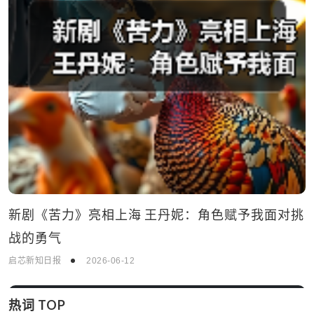
新剧《苦力》亮相上海 王丹妮：角色赋予我面对挑
战的勇气
启芯新知日报
2026-06-12
热词 TOP