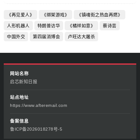
《再见爱人》
《绑架游戏》
《镇魂街之热血再燃》
人形机器人
特朗普访华
《橘祥如意》
蔡诗芸
中国外交
第四届消博会
卢旺达大屠杀
网站名称
启芯新知日报
站点地址
https://www.afteremail.com
备案信息
鲁ICP备2026018278号-5