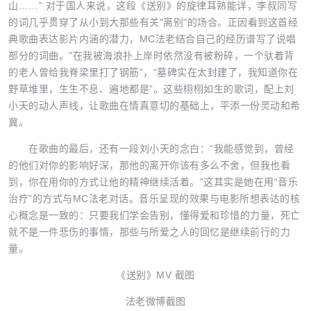
山……” 对于国人来说，这段《送别》的旋律耳熟能详，李叔同写
的词几乎贯穿了从小到大那些有关"离别"的场合。正因看到这首经
典歌曲表达影片内涵的潜力，MC法老结合自己的经历谱写了说唱
部分的词曲。"在我被海浪扑上岸时依然没有被粉碎，一个驮着背
的老人曾给我脊梁里打了钢筋”，“墓碑实在太封建了，我知道你在
野草堆里，生生不息、遍地都是”。这些栩栩如生的歌词，配上刘
小天的动人声线，让歌曲在情真意切的基础上，平添一份灵动和希
冀。
在歌曲的最后，还有一段刘小天的念白：“我能感觉到，曾经
的他们对你的影响好深，那他的离开你该有多么不舍，但我也看
到，你在用你的方式让他的精神继续活着。”这其实是她在用“音乐
治疗”的方式与MC法老对话。音乐呈现的效果与电影所想表达的核
心概念是一致的：只要我们学会告别，懂得爱和珍惜的力量，死亡
就不是一件悲伤的事情，那些与所爱之人的回忆是继续前行的力
量。
《送别》MV 截图
法老微博截图