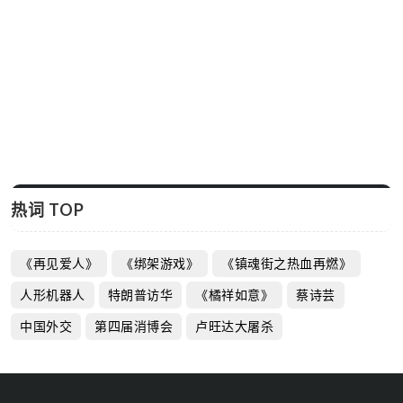
热词 TOP
《再见爱人》
《绑架游戏》
《镇魂街之热血再燃》
人形机器人
特朗普访华
《橘祥如意》
蔡诗芸
中国外交
第四届消博会
卢旺达大屠杀