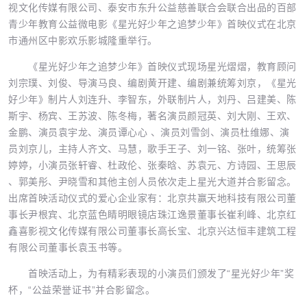
视文化传媒有限公司、泰安市东升公益慈善联合会联合出品的百部
青少年教育公益微电影《星光好少年之追梦少年》首映仪式在北京
市通州区中影欢乐影城隆重举行。
《星光好少年之追梦少年》首映仪式现场星光熠熠，教育顾问
刘宗璞、刘俊、导演马良、编剧黄开建、编剧兼统筹刘京，《星光
好少年》制片人刘连升、李智东，外联制片人，刘丹、吕建美、陈
斯宇、杨宾、王苏波、陈冬梅，著名演员颜冠英、刘大刚、王欢、
金鹏、演员袁宇龙、演员谭心心 、演员刘雪剑、演员杜维娜、演
员刘京儿，主持人齐文、马慧，歌手王子、刘一铭、张叶，统筹张
婷婷，小演员张轩睿、杜政伦、张秦晗、苏袁元、方诗园、王思辰
、郭美彤、尹晓雪和其他主创人员依次走上星光大道并合影留念。
出席首映活动仪式的爱心企业家有：北京共赢天地科技有限公司董
事长尹根宾、北京蓝色睛明眼镜店珠江逸景董事长崔利峰、北京红
鑫喜影视文化传媒有限公司董事长高长宝、北京兴达恒丰建筑工程
有限公司董事长袁玉书等。
首映活动上，为有精彩表现的小演员们颁发了“星光好少年”奖
杯，“公益荣誉证书”并合影留念。