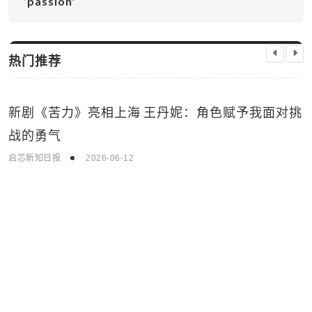
“passion”
热门推荐
新剧《苦力》亮相上海 王丹妮：角色赋予我面对挑
生活娱乐
战的勇气
启芯新知日报
2026-06-12