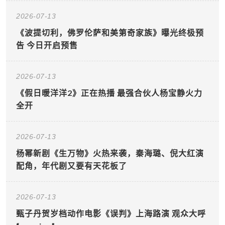
2026-07-13
《波提切利，佛罗伦萨和美第奇家族》曝光终极预
告 今日开启预售
2026-07-13
《假日暖洋洋2》正在热播 最强合伙人杨宝静火力
全开
2026-07-13
杨幂新剧《生万物》火热来袭，秦海璐、倪大红演
配角，年代剧又要有天花板了
2026-07-13
甄子丹贺岁档动作电影《误判》上海路演 观众大呼