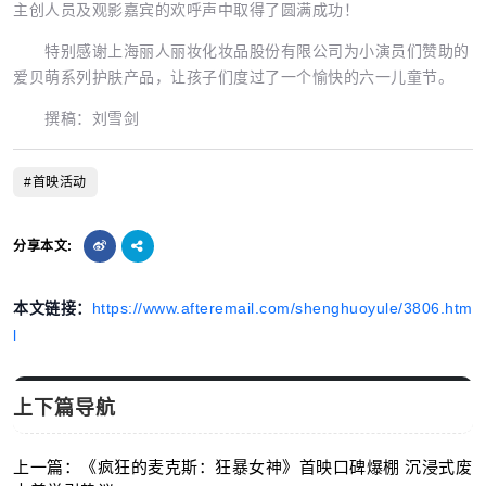
主创人员及观影嘉宾的欢呼声中取得了圆满成功！
特别感谢上海丽人丽妆化妆品股份有限公司为小演员们赞助的
爱贝萌系列护肤产品，让孩子们度过了一个愉快的六一儿童节。
撰稿：刘雪剑
#首映活动
分享本文:
本文链接：
https://www.afteremail.com/shenghuoyule/3806.htm
l
上下篇导航
上一篇：《疯狂的麦克斯：狂暴女神》首映口碑爆棚 沉浸式废