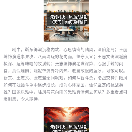
剧中，靳东饰演沉稳内敛、心思缜密的陆风，深陷危局；王丽
坤饰演遇事果决、八面玲珑的花向雨，坚守大义；王志文饰演城府
极深、运筹帷幄的牧溪鹤；张志坚饰演老谋深算、心狠手辣的闪
官，真假难辨；啜妮饰演外冷内热、敢爱敢恨的蓝冰，可敬可叹。
靳东、王志文、张志坚无间飙戏，如何斗智斗勇，暗战交锋？陆风
如何在残酷斗争中逐步成长，成为心怀家国，信仰坚定的抗战英
雄？国家危难中，陆风与花向雨的患难真情何去何从？多重看点引
爆剧集，令人期待。