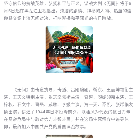
坚守信仰的抗战英雄，弘扬和平与正义，谍战大剧《无间》将于6
月5日起在黑龙江卫视播出。烧脑的剧情、神秘的人物、热血的信
仰将交织上演无间对决，打响迎接和平曙光的抗日暗战。
《无间》由奇道执导，奇道、吕刚编剧，靳东、王丽坤领衔主
演，王志文特别主演，张志坚领衔主演，奇道、啜妮领衔主演，王
梓权、石文中、曹磊、戚跡、李媛主演，海一天、谭凯、张晞临友
情出演，讲述了1944年日本投降前夕，以陆风为代表的抗日力量
在复杂危局中与敌对势力斗智斗勇，并在这场生死博弈中追寻信
仰，最终加入中国共产党的爱国谍战故事。