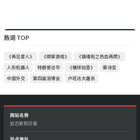
热词 TOP
《再见爱人》
《绑架游戏》
《镇魂街之热血再燃》
人形机器人
特朗普访华
《橘祥如意》
蔡诗芸
中国外交
第四届消博会
卢旺达大屠杀
网站名称
启芯新知日报
站点地址