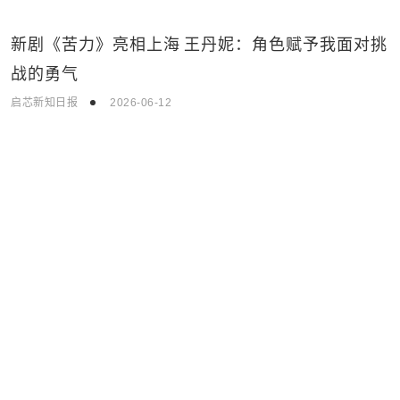
新剧《苦力》亮相上海 王丹妮：角色赋予我面对挑
生活娱乐
战的勇气
启芯新知日报
2026-06-12