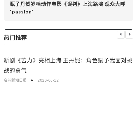
甄子丹贺岁档动作电影《误判》上海路演 观众大呼
“passion”
热门推荐
新剧《苦力》亮相上海 王丹妮：角色赋予我面对挑
生活娱乐
战的勇气
启芯新知日报
2026-06-12