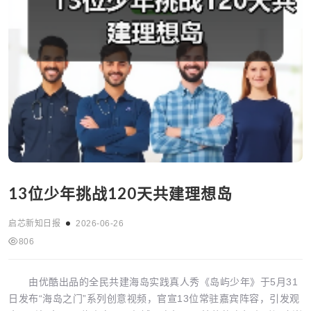
13位少年挑战120天共建理想岛
启芯新知日报
2026-06-26
806
由优酷出品的全民共建海岛实践真人秀《岛屿少年》于5月31
日发布“海岛之门”系列创意视频，官宣13位常驻嘉宾阵容，引发观