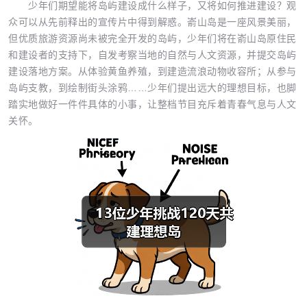
少年们期望能将岛屿建设成什么样子，又将如何推进建设？观
众可以从先前释出的宣传片中得到解惑。嵛山岛是一座风景美丽，
但优质旅游资源尚未被完全开发的岛屿，少年们将在嵛山岛原住民
和建设者的支持下，自发考察当地的自然与人文资源，并提交岛屿
建设落地方案。从体验黄鱼养殖，到建造流浪动物收容所；从参与
岛屿支教，到绘制街头涂鸦……少年们提出远大的理想目标，也脚
踏实地做好一件件具体的小事，让整档节目充斥着青春气息与人文
关怀。