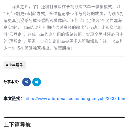
除此之外，节目还将打破以往长视频综艺单一季播模式，以
“正片+加更+直播”方式，全过程记录少年与岛屿的故事，为观众打
造更具沉浸感与成长感的观看体验。正如节目定位为“全民共建海
岛实践”，《岛屿少年》期待通过高频的输出与互动，让观众也能
够“云登岛”，达成与岛屿少年们的情绪共振，实现全民共建心目中
的“理想岛”，更近一步推动嵛山岛被更多人所熟知和向往。《岛屿
少年》将在优酷独家播出，敬请期待！
#少年建岛
分享本文:
本文链接：
https://www.afteremail.com/shenghuoyule/3839.htm
l
上下篇导航