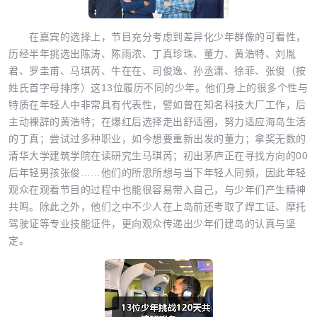
在嘉宾的选择上，节目充分考虑到差异化少年群像的可看性，
历经半年挑选出陈涛、陈雨浓、丁真珍珠、董力、黄浩特、刘胤
君、罗圭甫、马琪芮、牛在在、司俊逸、孙丞潇、徐菲、张俊（按
姓氏首字母排序）这13位履历不同的少年。他们身上的很多个性与
特质在年轻人中非常具有代表性，譬如曾在知名科技大厂工作，后
主动裸辞的黄浩特；在爆红后选择走出舒适圈，努力适应海岛生活
的丁真；尝试过多种职业，如今想要重新出发的董力；拿奖无数的
清华大学建筑学院在读研究生马琪芮；初出茅庐正在寻找方向的00
后年轻男孩张俊……他们的所思所想与当下年轻人同频，因此年轻
观众在观看节目的过程中也能很容易带入自己，与少年们产生精神
共鸣。除此之外，他们之中不少人在上岛前还考取了焊工证、摩托
驾驶证等专业技能证件，更向观众传递出少年们建岛的认真与坚
定。