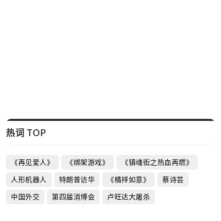
热词 TOP
《再见爱人》
《绑架游戏》
《镇魂街之热血再燃》
人形机器人
特朗普访华
《橘祥如意》
蔡诗芸
中国外交
第四届消博会
卢旺达大屠杀